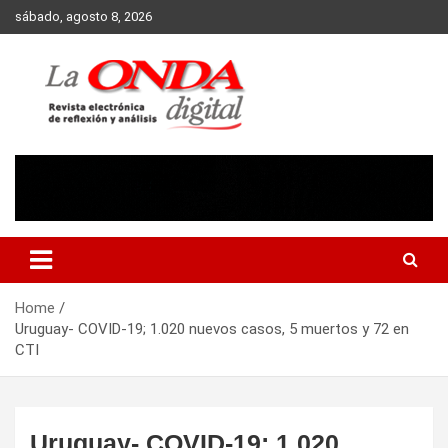
Skip
sábado, agosto 8, 2026
to
content
Revista electronica de reflexion y analisis
Home
Uruguay- COVID-19; 1.020 nuevos casos, 5 muertos y 72 en
CTI
Uruguay- COVID-19; 1.020