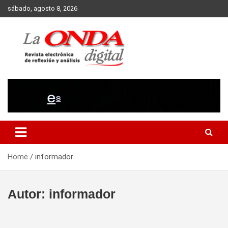
Skip
sábado, agosto 8, 2026
to
content
Revista electronica de reflexion y analisis
Home
informador
Autor:
informador