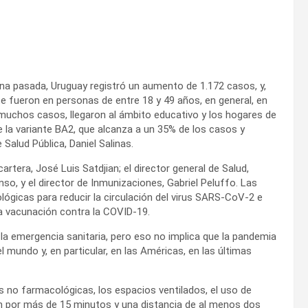
mana pasada, Uruguay registró un aumento de 1.172 casos, y,
te fueron en personas de entre 18 y 49 años, en general, en
n muchos casos, llegaron al ámbito educativo y los hogares de
 la variante BA2, que alcanza a un 35% de los casos y
Salud Pública, Daniel Salinas.
cartera, José Luis Satdjian; el director general de Salud,
nso, y el director de Inmunizaciones, Gabriel Peluffo. Las
gicas para reducir la circulación del virus SARS-CoV-2 e
a vacunación contra la COVID-19.
 la emergencia sanitaria, pero eso no implica que la pandemia
 mundo y, en particular, en las Américas, en las últimas
no farmacológicas, los espacios ventilados, el uso de
ión por más de 15 minutos y una distancia de al menos dos