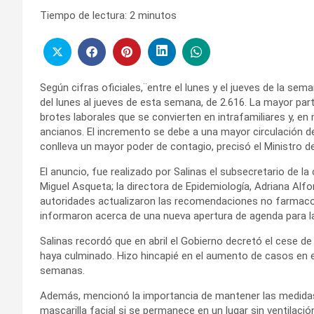
Tiempo de lectura:
2
minutos
Según cifras oficiales,¨entre el lunes y el jueves de la se
del lunes al jueves de esta semana, de 2.616. La mayor par
brotes laborales que se convierten en intrafamiliares y, e
ancianos. El incremento se debe a una mayor circulación de
conlleva un mayor poder de contagio, precisó el Ministro de 
El anuncio, fue realizado por Salinas el subsecretario de la 
Miguel Asqueta; la directora de Epidemiología, Adriana Alfo
autoridades actualizaron las recomendaciones no farmacoló
informaron acerca de una nueva apertura de agenda para l
Salinas recordó que en abril el Gobierno decretó el cese de
haya culminado. Hizo hincapié en el aumento de casos en el
semanas.
Además, mencionó la importancia de mantener las medidas 
mascarilla facial si se permanece en un lugar sin ventilac