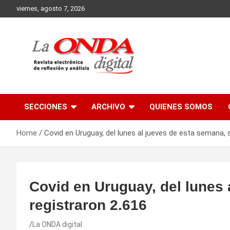
Skip
viernes, agosto 7, 2026
to
content
Revista electronica de reflexion y analisis
SECCIONES
ARCHIVO
QUIENES SOMOS
Home
Covid en Uruguay, del lunes al jueves de esta semana, 
Covid en Uruguay, del lunes 
registraron 2.616
La ONDA digital