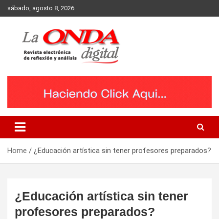
Skip
sábado, agosto 8, 2026
to
content
Revista electronica de reflexion y analisis
Home
¿Educación artística sin tener profesores preparados?
¿Educación artística sin tener
profesores preparados?