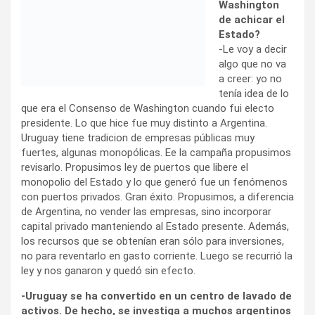
lo que era el Consenso de Washington cuando fui electo
presidente. Lo que hice fue muy distinto a Argentina.
Uruguay tiene tradicion de empresas públicas muy
fuertes, algunas monopólicas. Ee la campaña propusimos
revisarlo. Propusimos ley de puertos que libere el
monopolio del Estado y lo que generó fue un fenómenos
con puertos privados. Gran éxito. Propusimos, a diferencia
de Argentina, no vender las empresas, sino incorporar
capital privado manteniendo al Estado presente. Además,
los recursos que se obtenían eran sólo para inversiones,
no para reventarlo en gasto corriente. Luego se recurrió la
ley y nos ganaron y quedó sin efecto.
-Uruguay se ha convertido en un centro de lavado de
activos. De hecho, se investiga a muchos argentinos
por esto.
-Tenemos un destino determinado que si uno mira el
mapa es razonable: somos un país pequeño entre dos
grandes. Tendríamos que ser centro financiero, donde la
gente guarde su dinero, tranquila, porque somos un país
honesto. Es decir, deberíamos ser un Luxemburgo. No es
malo ganar mediante servicios financieros. Aquí teníamos