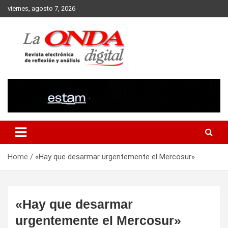
Skip
viernes, agosto 7, 2026
to
content
Revista electronica de reflexion y analisis
Home
«Hay que desarmar urgentemente el Mercosur»
«Hay que desarmar
urgentemente el Mercosur»