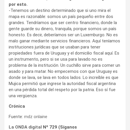
instituciones jurídicas que se usaban para tener
propiedades fuera de Uruguay y el domicilio fiscal aquí. Es
un instrumento, pero si se usa para lavado no es
problema de la institución. Un cuchillo sirve para comer un
asado y para matar. No empecemos con que Uruguay es
donde se lava, se lava en todos lados. Lo increíble es que
Mujica permitió que ingrese la autoridad fiscal argentina
en una pérdida total del respeto por la patria. Eso sí fue
una vergüenza.
Crónica
Fuente:
mdz onlaine
La ONDA digital
Nº 729 (Síganos
en
Twitter
y
facebook
)
(Síganos en
Twitter
y
Facebook
)
INGRESE AQUÍ POR MÁS CONTENIDOS EN PORTADA
Las notas aquí firmadas reflejan exclusivamente la opinión