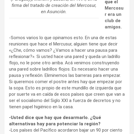
que
el
firma del tratado de creación del Mercosur,
Mercosu
en Asunción.
r era un
club de
amigos
.
-Somos varios lo que opinamos esto. En una de estas
reuniones que hace el Mercusur, alguien tiene que decir
«¿Che, cómo vamos? ¿Vamos a hacer una pausa para
reflexionar?». Si usted hace una pared y queda un ladrillo
flojo, no le pone otro arriba. Acá venimos construyendo
una pared sobre ladrillos flojos. Es necesario hacer una
pausa y reflexión. Eliminemos las barreras para empezar.
Si queremos comer el postre antes hay que empezar por
la sopa. Esto es propio de este mundillo de izquierda que
por suerte va en caída de esos países que creen que van a
ser el socialismo del Siglo XXI a fuerza de decretos y no
tienen papel higiénico en la casa.
-Usted dice que hay que desarmarlo. ¿Qué
alternativas hay para potenciar la región?
-Los países del Pacífico acordaron bajar un 90 por ciento