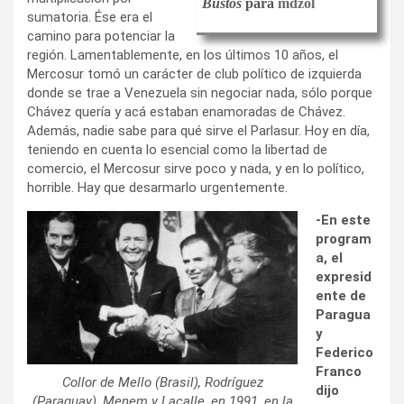
Bustos
para
mdzol
sumatoria. Ése era el
camino para potenciar la
región. Lamentablemente, en los últimos 10 años, el
Mercosur tomó un carácter de club político de izquierda
donde se trae a Venezuela sin negociar nada, sólo porque
Chávez quería y acá estaban enamoradas de Chávez.
Además, nadie sabe para qué sirve el Parlasur. Hoy en día,
teniendo en cuenta lo esencial como la libertad de
comercio, el Mercosur sirve poco y nada, y en lo político,
horrible. Hay que desarmarlo urgentemente.
-En este
program
a, el
expresid
ente de
Paragua
y
Federico
Franco
Collor de Mello (Brasil), Rodríguez
dijo
(Paraguay), Menem y Lacalle, en 1991, en la