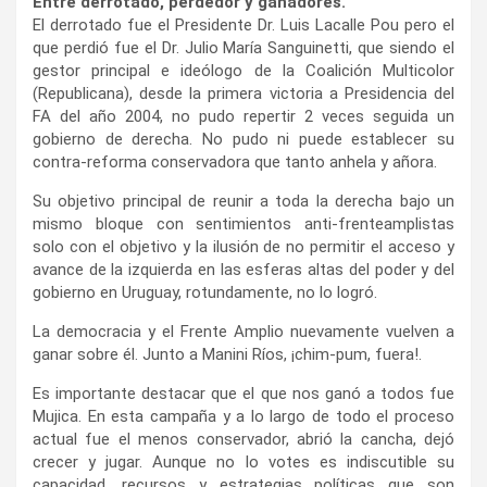
Entre derrotado, perdedor y ganadores.
El derrotado fue el Presidente Dr. Luis Lacalle Pou pero el
que perdió fue el Dr. Julio María Sanguinetti, que siendo el
gestor principal e ideólogo de la Coalición Multicolor
(Republicana), desde la primera victoria a Presidencia del
FA del año 2004, no pudo repertir 2 veces seguida un
gobierno de derecha. No pudo ni puede establecer su
contra-reforma conservadora que tanto anhela y añora.
Su objetivo principal de reunir a toda la derecha bajo un
mismo bloque con sentimientos anti-frenteamplistas
solo con el objetivo y la ilusión de no permitir el acceso y
avance de la izquierda en las esferas altas del poder y del
gobierno en Uruguay, rotundamente, no lo logró.
La democracia y el Frente Amplio nuevamente vuelven a
ganar sobre él. Junto a Manini Ríos, ¡chim-pum, fuera!.
Es importante destacar que el que nos ganó a todos fue
Mujica. En esta campaña y a lo largo de todo el proceso
actual fue el menos conservador, abrió la cancha, dejó
crecer y jugar. Aunque no lo votes es indiscutible su
capacidad, recursos y estrategias políticas que son