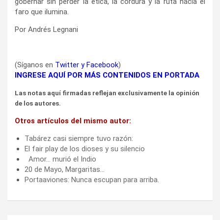
gobernar sin perder la ética, la cordura y la ruta hacia el
faro que ilumina.
Por Andrés Legnani
(Síganos en
Twitter
y
Facebook
)
INGRESE AQUÍ POR MÁS CONTENIDOS EN PORTADA
Las notas aquí firmadas reflejan exclusivamente la opinión
de los autores.
Otros artículos del mismo autor:
Tabárez casi siempre tuvo razón:
El fair play de los dioses y su silencio
Amor… murió el Indio
20 de Mayo, Margaritas…
Portaaviones: Nunca escupan para arriba.