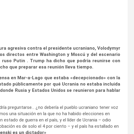
ura agresiva contra el presidente ucraniano, Volodymyr
ctos directos entre Washington y Moscú y del escenario
ruso Putin . Trump ha dicho que podría reunirse con
icho que preparar esa reunión lleva tiempo.
prensa en Mar-a-Lago que estaba «decepcionado» con la
untado públicamente por qué Ucrania no estaba incluida
 donde Rusia y Estados Unidos se reunieron para hablar
dría preguntarse… ¿no debería el pueblo ucraniano tener voz
mos una situación en la que no ha habido elecciones en
 estado de guerra en el país, y el líder de Ucrania – odio
robación es de solo el 4 por ciento – y el país ha estallado en
enski es un dictador»