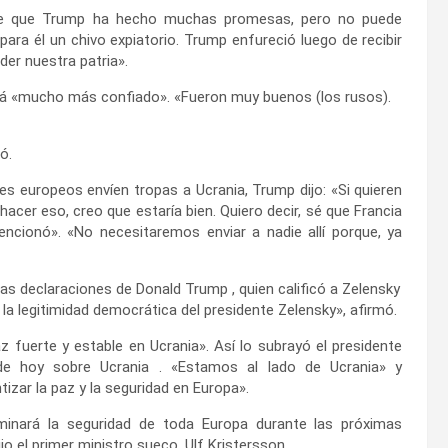
 de que Trump ha hecho muchas promesas, pero no puede
para él un chivo expiatorio. Trump enfureció luego de recibir
der nuestra patria».
tá «mucho más confiado». «Fueron muy buenos (los rusos).
ó.
es europeos envíen tropas a Ucrania, Trump dijo: «Si quieren
 hacer eso, creo que estaría bien. Quiero decir, sé que Francia
ncionó». «No necesitaremos enviar a nadie allí porque, ya
las declaraciones de Donald Trump , quien calificó a Zelensky
la legitimidad democrática del presidente Zelensky», afirmó.
 fuerte y estable en Ucrania». Así lo subrayó el presidente
de hoy sobre Ucrania . «Estamos al lado de Ucrania» y
zar la paz y la seguridad en Europa».
rminará la seguridad de toda Europa durante las próximas
 el primer ministro sueco, Ulf Kristersson .