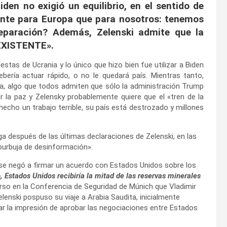
den no exigió un equilibrio, en el sentido de
nte para Europa que para nosotros: tenemos
paración? Además, Zelenski admite que la
NEXISTENTE».
stas de Ucrania y lo único que hizo bien fue utilizar a Biden
ebería actuar rápido, o no le quedará país. Mientras tanto,
ia, algo que todos admiten que sólo la administración Trump
r la paz y Zelensky probablemente quiere que el «tren de la
echo un trabajo terrible, su país está destrozado y millones
ga después de las últimas declaraciones de Zelenski, en las
burbuja de desinformación».
 se negó a firmar un acuerdo con Estados Unidos sobre los
 Estados Unidos recibiría la mitad de las reservas minerales
rso en la Conferencia de Seguridad de Múnich que Vladimir
enski pospuso su viaje a Arabia Saudita, inicialmente
dar la impresión de aprobar las negociaciones entre Estados