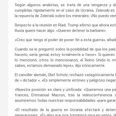
Según algunos analistas, se trata de una venganza y
cumplirlas rápidamente en el caso de Ucrania. Zelenski es 
la repuesta de Zelenski sobre los minerales: «No puedo ven
Respecto a la reunión en Riad, Trump afirmó que ahora es
Rusia quiere hacer algo. «Quieren detener la barbarie».
«Creo que tengo el poder de poner fin a esta guerra», añadi
Cuando se le preguntó sobre la posibilidad de que los país
hacerlo, sería genial, estoy totalmente a favor». Si quieren
lo mencionó, otros lo mencionaron, el Reino Unido lo me
sabes, estamos demasiado lejos», dijo irónicamente.
El canciller alemán, Olaf Scholz, rechazó categóricamente 
de » dictador «. «Es simplemente erróneo y peligroso negar 
«Nuestra posición es clara y unificada: «Queremos una paz
francés, Emmanuel Macron, tras la videoconferencia 
asumiremos todas nuestras responsabilidades «para garanti
«El resultado de la guerra en Ucrania afectará y dete
generaciones. «Es algo que nos tomamos muy en serio», dijo