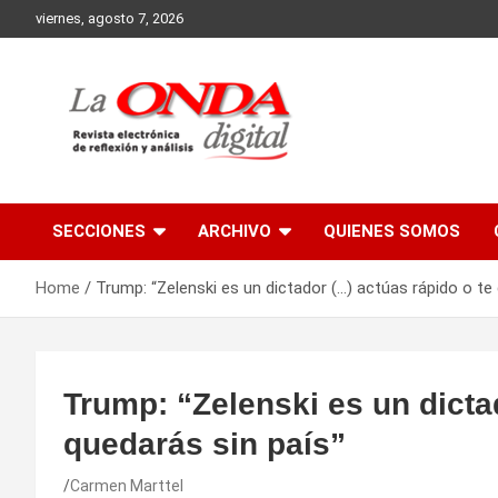
Skip
viernes, agosto 7, 2026
to
content
Revista electronica de reflexion y analisis
SECCIONES
ARCHIVO
QUIENES SOMOS
Home
Trump: “Zelenski es un dictador (…) actúas rápido o te
Trump: “Zelenski es un dicta
quedarás sin país”
Carmen Marttel