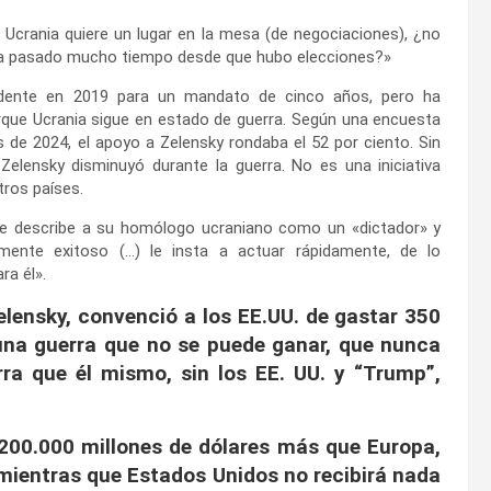
Si Ucrania quiere un lugar en la mesa (de negociaciones), ¿no
 ha pasado mucho tiempo desde que hubo elecciones?»
sidente en 2019 para un mandato de cinco años, pero ha
que Ucrania sigue en estado de guerra. Según una encuesta
es de 2024, el apoyo a Zelensky rondaba el 52 por ciento. Sin
Zelensky disminuyó durante la guerra. No es una iniciativa
tros países.
se describe a su homólogo ucraniano como un «dictador» y
ente exitoso (…) le insta a actuar rápidamente, de lo
ra él».
lensky, convenció a los EE.UU. de gastar 350
 una guerra que no se puede ganar, que nunca
rra que él mismo, sin los EE. UU. y “Trump”,
200.000 millones de dólares más que Europa,
 mientras que Estados Unidos no recibirá nada