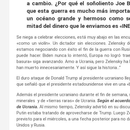
a cambio. ¿Por qué el soñoliento Joe Bi
que esta guerra es mucho más importa
un océano grande y hermoso como se
mitad del dinero que le enviamos es «I
Se niega a celebrar elecciones, está muy abajo en las encue
«como un violín». Un dictador sin elecciones. Zelensky d
estamos negociando con éxito el fin de la guerra con Rus
puede hacer. Biden nunca lo intentó, Europa no logró trae
basura» siga avanzando. Amo a Ucrania, pero Zelensky ha h
han muerto innecesariamente. Y así sigue la historia…”
El duro ataque de Donald Trump al presidente ucraniano lle
que señaló que el presidente estadounidense vive en una «
Además el presidente ucraniano durante el fin de semana,
minerales y de «tierras raras» de Ucrania.
Según el acuerdo,
de Ucrania.
Al mismo tiempo, Zelensky advirtió en su discu
Putin estaba tratando de aprovecharse de Trump. Luego Zel
previsto para el miércoles, a una fecha posterior para no 
Unidos y Rusia.