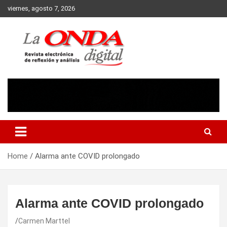
Skip
viernes, agosto 7, 2026
to
content
Revista electronica de reflexion y analisis
Home
Alarma ante COVID prolongado
Alarma ante COVID prolongado
Carmen Marttel