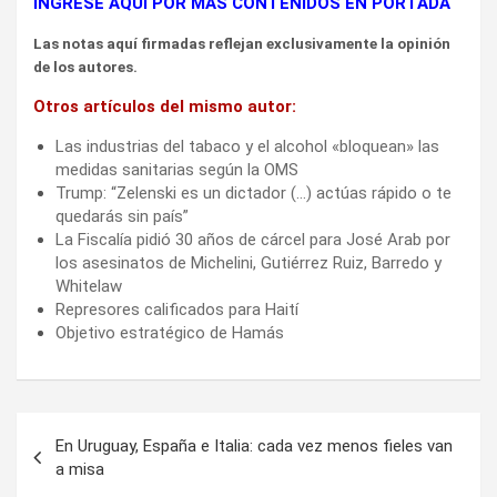
INGRESE AQUÍ POR MÁS CONTENIDOS EN PORTADA
Las notas aquí firmadas reflejan exclusivamente la opinión
de los autores.
Otros artículos del mismo autor:
Las industrias del tabaco y el alcohol «bloquean» las
medidas sanitarias según la OMS
Trump: “Zelenski es un dictador (…) actúas rápido o te
quedarás sin país”
La Fiscalía pidió 30 años de cárcel para José Arab por
los asesinatos de Michelini, Gutiérrez Ruiz, Barredo y
Whitelaw
Represores calificados para Haití
Objetivo estratégico de Hamás
Navegación
En Uruguay, España e Italia: cada vez menos fieles van
de
a misa