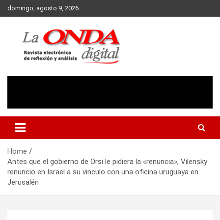
Skip
domingo, agosto 9, 2026
to
content
Revista electronica de reflexion y analisis
Home
Antes que el gobierno de Orsi le pidiera la «renuncia», Vilensky
renuncio en Israel a su vinculo con una oficina uruguaya en
Jerusalén