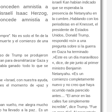
israelí Kan habían indicado
onceden amnistía a
que se esperaba la
sraelí Isaac Herzog,
presencia de Netanyahu en
la cumbre..Hablando con los
oncede amnistía a
periodistas en el Knesset, el
presidente de Estados
Unidos, Donald Trump,
mpre”. No es solo el fin de la
respondió «sí» a una
y muerte y el comienzo de una
pregunta sobre si la guerra
en Gaza ha terminado
rso de Trump se produjeron
.»Este es un día maravilloso
an para desmilitarizar Gaza y
«, dice, de pie junto al primer
abía ganado todo lo que se
ministro Benjamin
Netanyahu. «Es un
comienzo completamente
e «Israel, con nuestra ayuda,
nuevo y no creo que haya
a es el momento de «paz y
ocurrido nada parecido
antes… “El amor en las
calles fue simplemente
han vuelto, me alegra mucho
increíble”, dice Trump. “Fue
eso ha llevado a la paz… Es un