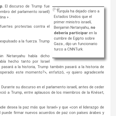
p.
El discurso de Trump fue
Turquía ha dejado claro a
embro del parlamento israelí)
Estados Unidos que el
ina » .
primer ministro israelí,
fuertes protestas contra el
Benjamin Netanyahu,
no
debería participar
en la
cumbre de Egipto sobre
 expulsado a la fuerza. Trump
Gaza , dijo un funcionario
turco a CNNTurk.
min Netanyahu había dicho
abía hecho tanto por Israel
asará a la historia, Trump también pasará a la historia de
perado este momento?», enfatizó, «y quiero agradecerle
 Durante su discurso en el parlamento israelí, antes de ceder
eció a Trump, entre aplausos de los miembros de la Knéset,
ie desea la paz más que Israel» y que «con el liderazgo de
ael puede firmar nuevos acuerdos de paz con países árabes y