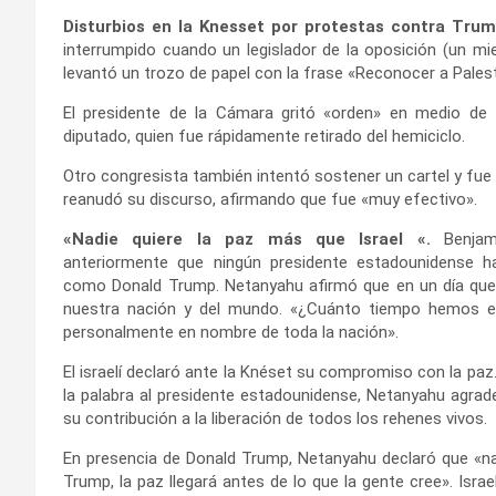
Disturbios en la Knesset por protestas contra Trum
interrumpido cuando un legislador de la oposición (un mi
levantó un trozo de papel con la frase «Reconocer a Palest
El presidente de la Cámara gritó «orden» en medio de 
diputado, quien fue rápidamente retirado del hemiciclo.
Otro congresista también intentó sostener un cartel y fue
reanudó su discurso, afirmando que fue «muy efectivo».
«Nadie quiere la paz más que Israel «.
Benja
anteriormente que ningún presidente estadounidense h
como Donald Trump. Netanyahu afirmó que en un día que p
nuestra nación y del mundo. «¿Cuánto tiempo hemos es
personalmente en nombre de toda la nación».
El israelí declaró ante la Knéset su compromiso con la paz.
la palabra al presidente estadounidense, Netanyahu agrad
su contribución a la liberación de todos los rehenes vivos.
En presencia de Donald Trump, Netanyahu declaró que «nad
Trump, la paz llegará antes de lo que la gente cree». Isr