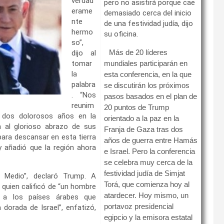
verdad
pero no asistirá porque cae
erame
demasiado cerca del inicio
nte
de una festividad judía, dijo
hermo
su oficina.
so”,
Más de 20 líderes
dijo al
tomar
mundiales participarán en
la
esta conferencia, en la que
palabra
se discutirán los próximos
. “Nos
pasos basados ​​en el plan de
reunim
20 puntos de Trump
s dos dolorosos años en la
orientado a la paz en la
an al glorioso abrazo de sus
Franja de Gaza tras dos
para descansar en esta tierra
años de guerra entre Hamás
 y añadió que la región ahora
e Israel. Pero la conferencia
se celebra muy cerca de la
festividad judía de Simjat
 Medio”, declaró Trump. A
Torá, que comienza hoy al
 quien calificó de “un hombre
atardecer. Hoy mismo, un
ió a los países árabes que
portavoz presidencial
 dorada de Israel”, enfatizó,
egipcio y la emisora ​​estatal