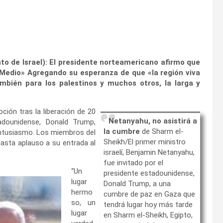
o de Israel): El presidente norteamericano afirmo que
 Medio» Agregando su esperanza de que «la región viva
ambién para los palestinos y muchos otros, la larga y
oción tras la liberación de 20
Netanyahu, no asistirá a
adounidense, Donald Trump,
la cumbre
de Sharm el-
entusiasmo. Los miembros del
Sheikh/El primer ministro
iasta aplauso a su entrada al
israelí, Benjamin Netanyahu,
fue invitado por el
“Un
presidente estadounidense,
lugar
Donald Trump, a una
hermo
cumbre de paz en Gaza que
so, un
tendrá lugar hoy más tarde
lugar
en Sharm el-Sheikh, Egipto,