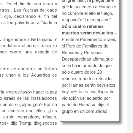
un gran día”. Al preguntarle
… Es el fin de una larga y
qué le sucedería a Hamás si
 otros… Las fuerzas del caos
no cumplía el alto el fuego,
 dijo, declarando el fin del
respondió: “Lo cumplirán”.
 a los palestinos a “darle la
Sólo cuatro rehenes
muertos serán devueltos –
, dirigiéndose a Netanyahu. Y
Frente al Parlamento israelí,
ue indultara al primer ministro
el Foro de Familiares de
 pende como una espada de
Rehenes y Personas
Desaparecidas afirma que
se le ha informado de que
mento de construir un futuro
sólo cuatro de los 28
i se unen a los Acuerdos de
rehenes muertos retenidos
por Hamas serán devueltos
hoy. «Esta es una flagrante
ía «maravilloso» hacer la paz
israelí de las instalaciones
violación del acuerdo por
n un duro golpe, ¿no? Por un
parte de Hamás», dijo el
 a un acuerdo con ellos. ¿Les
grupo en un comunicad
 están cansados», añadió.
os», dijo Trump, dirigiéndose