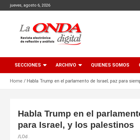
Skip
jueves, agosto 6, 2026
to
content
Revista electronica de reflexion y analisis
SECCIONES
ARCHIVO
QUIENES SOMOS
Home
Habla Trump en el parlamento de Israel; paz para siempr
Habla Trump en el parlamento
para Israel, y los palestinos
LOd .