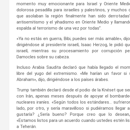
momento muy emocionante para Israel y Oriente Medio
dolorosa pesadilla para israelíes y palestinos, y muchos
que asolaban la región finalmente han sido derrotadas”,
antisemitismo y el yihadismo en Oriente Medio y llamando
espalda al terrorismo de una vez por todas”.
«Ya no estás en guerra, Bibi, puedes ser más amable», dijo
dirigiéndose al presidente israelí, Isaac Herzog, le pidió q
israelí, mientras su procesamiento por corrupción
Damocles sobre su cabeza.
Incluso Arabia Saudita declaró que había llegado el mo
libre del yugo del extremismo. «Me harían un favor s
Abraham», dijo, dirigiéndose a los países árabes.
Trump también declaró desde el podio de la Knéset que ser
con Irán, apenas meses después de apoyar el bombardeo 
nucleares iraníes. «Según todos los estándares… sufriero
lado, por otro, y sería maravilloso si pudiéramos llegar
gustaría? ¿Sería bueno? Porque creo que lo desean,
«Estamos listos para un acuerdo cuando ustedes estén list
a Teherán.