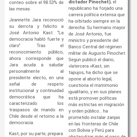
dictador Pinochet)
, el
conteo sobre el 98.53% de
republicano ha forjado una
las mesas.
carrera política extensa que
Jeannette Jara reconoció
ha orbitado siempre en la
su derrota y felicito a
derecha. Su hermano mayor
José Antonio Kast: “La
de José Antonio, fue
democracia habló fuerte y
ministro y presidente del
claro”. Tras el
Banco Central del régimen
reconocimiento público,
militar de Augusto Pinochet.
ahora corresponde que
Segun publicó el diario;
Jara acuda a saludar
«latercera «Kast, sin
personalmente al
tapujos, ha dicho que se
presidente electo, en una
opone al aborto legal,
señal de respeto
cuestiona el matrimonio
institucional y continuidad
igualitario, y en sus planes
democrática que ha
está promover políticas
caracterizado los
más estrictas en migración
traspasos de mando en
y orden público… ha
Chile desde el retorno a la
prometido instalar zanjas
democracia.
en las fronteras de Chile
con Bolivia y Perú para
Kast, por su parte, prepara
obstaculizar más el paso de