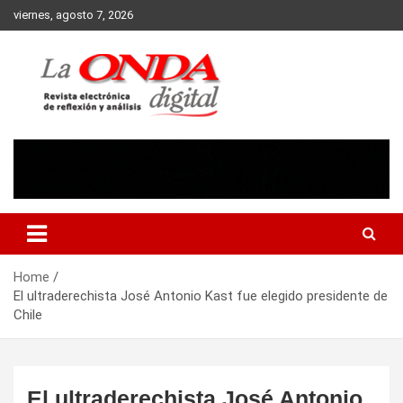
Skip
viernes, agosto 7, 2026
to
content
Revista electronica de reflexion y analisis
Home
El ultraderechista José Antonio Kast fue elegido presidente de
Chile
El ultraderechista José Antonio