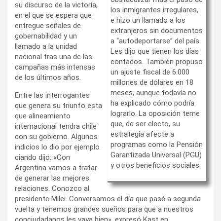
su discurso de la victoria,
los inmigrantes irregulares,
en el que se espera que
e hizo un llamado a los
entregue señales de
extranjeros sin documentos
gobernabilidad y un
a “autodeportarse” del país.
llamado a la unidad
Les dijo que tienen los días
nacional tras una de las
contados. También propuso
campañas más intensas
un ajuste fiscal de 6.000
de los últimos años.
millones de dólares en 18
meses, aunque todavía no
Entre las interrogantes
ha explicado cómo podría
que genera su triunfo esta
lograrlo. La oposición teme
que alineamiento
que, de ser electo, su
internacional tendra chile
estrategia afecte a
con su gobierno. Algunos
programas como la Pensión
indicios lo dio por ejemplo
Garantizada Universal (PGU)
ciando dijo: «Con
y otros beneficios sociales.
Argentina vamos a tratar
de generar las mejores
relaciones. Conozco al
presidente Milei. Conversamos el día que pasé a segunda
vuelta y tenemos grandes sueños para que a nuestros
conciudadanos les vaya bien», expresó Kast en