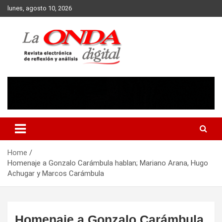
Skip
lunes, agosto 10, 2026
to
content
Revista electronica de reflexion y analisis
Home
Homenaje a Gonzalo Carámbula hablan; Mariano Arana, Hugo
Achugar y Marcos Carámbula
Homenaje a Gonzalo Carámbula