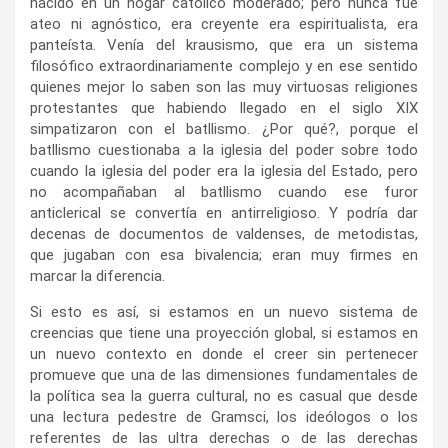
nacido en un hogar católico moderado; pero nunca fue
ateo ni agnóstico, era creyente era espiritualista, era
panteísta. Venía del krausismo, que era un sistema
filosófico extraordinariamente complejo y en ese sentido
quienes mejor lo saben son las muy virtuosas religiones
protestantes que habiendo llegado en el siglo XIX
simpatizaron con el batllismo. ¿Por qué?, porque el
batllismo cuestionaba a la iglesia del poder sobre todo
cuando la iglesia del poder era la iglesia del Estado, pero
no acompañaban al batllismo cuando ese furor
anticlerical se convertía en antirreligioso. Y podría dar
decenas de documentos de valdenses, de metodistas,
que jugaban con esa bivalencia; eran muy firmes en
marcar la diferencia.
Si esto es así, si estamos en un nuevo sistema de
creencias que tiene una proyección global, si estamos en
un nuevo contexto en donde el creer sin pertenecer
promueve que una de las dimensiones fundamentales de
la política sea la guerra cultural, no es casual que desde
una lectura pedestre de Gramsci, los ideólogos o los
referentes de las ultra derechas o de las derechas