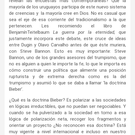
revelan las encuestas más contemporáneas? Que la
mayoría de los uruguayos participa de este nuevo sistema
de creencias y la mayoría cree en Dios. No es casual que
sea el eje de esa corriente del tradicionalismo a la que
pertenecen. Les recomiendo el libro de
BenjamínTeitelbaum
La guerra por la eternidad,
que
justamente incorpora este debate, este cruce de ideas
entre Dugin y Olavo Carvalho antes de que éste muriera,
con Steve Bannon. Esto es muy importante: Steve
Bannon, uno de los grandes asesores del trumpismo, que
no es alguien a quien le importe la fe; lo que le importa es
cómo construir una política que alimente una posición
rupturista y de extrema derecha como es la del
trumpismo y asumió lo que se daba a llamar ‘la doctrina
Bieber’.
¿Qué es la doctrina Bieber? Es polarizar a las sociedades
en lógicas irreductibles, que no puedan ser negociables. Y
cuando se ha pulverizado a la sociedad en torno a esa
lógica de polarización neta, recoger los fragmentos y
orientar un proyecto ¿No reconocen esa doctrina? Está
muy vigente a nivel internacional e incluso en nuestro