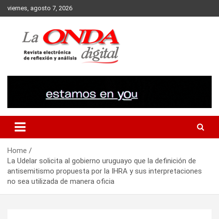
Skip
viernes, agosto 7, 2026
to
content
Revista electronica de reflexion y analisis
Home
La Udelar solicita al gobierno uruguayo que la definición de
antisemitismo propuesta por la IHRA y sus interpretaciones
no sea utilizada de manera oficia