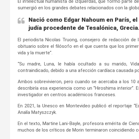
El intelectual humanista de izquierdas, que formó parte de 
sumergió en los grandes debates relacionados con la globaliz
Nació como Edgar Nahoum en París, el 8 
judía procedente de Tesalónica, Grecia
El periodista Nicolas Truong, consejero de redacción de l
obituario sobre el filósofo en el que cuenta que los prim
vida y la muerte”.
“Su madre, Luna, le había ocultado a su marido, Vid
contraindicado, debido a una afección cardíaca causada por
Ambos sobrevivieron, pero cuando se acercaba a los 10 a
describiría esa experiencia como un “Hiroshima interior”
investigador en centros académicos franceses.
En 2021, la Unesco en Montevideo publicó el reportaje “E
Analía Matyszczyk.
En el texto, Martine Lani-Bayle, profesora emérita de Cien
muchos de los críticos de Morin terminaron coincidiendo co