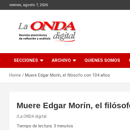
Skip
viernes, agosto 7, 2026
to
content
Revista electronica de reflexion y analisis
SECCIONES
ARCHIVO
QUIENES SOMOS
Home
Muere Edgar Morín, el filósofo con 104 años
Muere Edgar Morín, el filóso
La ONDA digital
Tiempo de lectura:
3
minutos