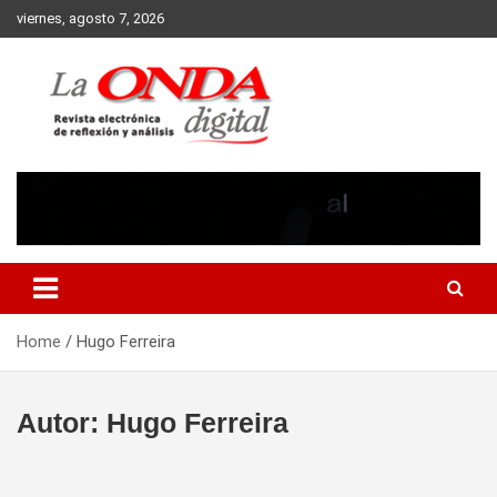
Skip
viernes, agosto 7, 2026
to
content
Revista electronica de reflexion y analisis
Home
Hugo Ferreira
Autor:
Hugo Ferreira