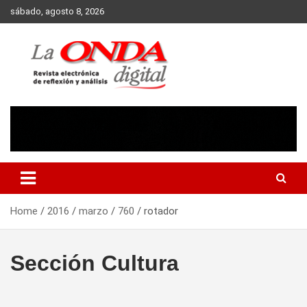
Skip
sábado, agosto 8, 2026
to
content
Revista electronica de reflexion y analisis
Home
2016
marzo
760
rotador