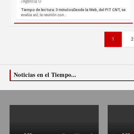
Agencia U´
Tiempo de lectura: 3 minutosDesde la Web, del PIT CNT, se
evalúa así, la reunión con…
Paginación
1
2
de
entradas
Noticias en el Tiempo...