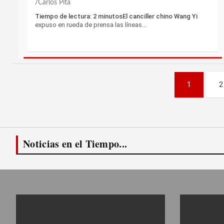
Carlos Pita
Tiempo de lectura: 2 minutosEl canciller chino Wang Yi
expuso en rueda de prensa las líneas…
Paginación
1
2
de
entradas
Noticias en el Tiempo...