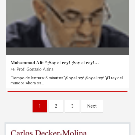
Muhammad Alí: “¡Soy el rey! ¡Soy el rey!…
el Prof. Gonzalo Alsina
Tiempo de lectura: 5 minutos“¡Soy el rey! ¡Soy el rey! “¡El rey del
mundo! ¡Ahora os…
Paginación
1
2
3
Next
de
entradas