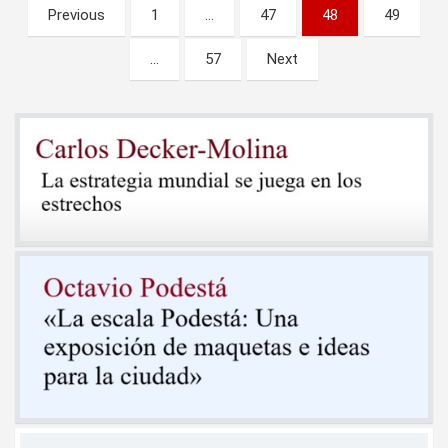
Paginación
Previous
1
…
47
48
49
de
…
57
Next
entradas