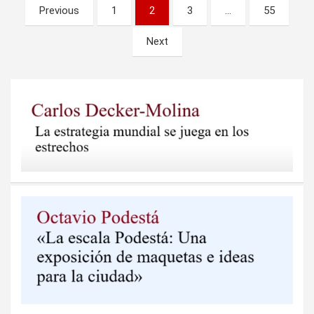
Paginación
Previous
1
2
3
…
55
de
Next
entradas