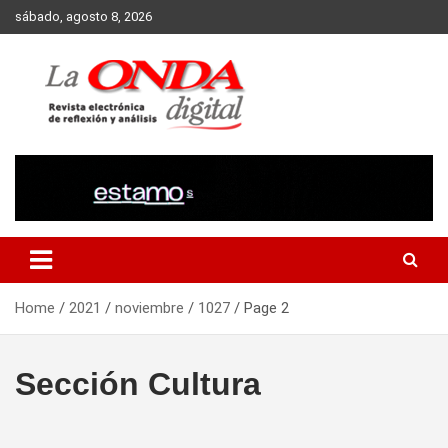
Skip
sábado, agosto 8, 2026
to
content
Revista electronica de reflexion y analisis
Home
2021
noviembre
1027
Page 2