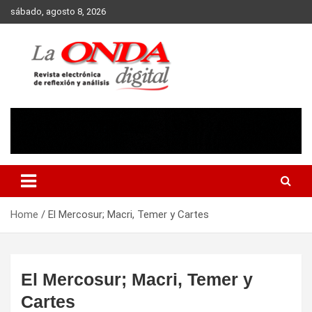
Skip
sábado, agosto 8, 2026
to
content
Revista electronica de reflexion y analisis
Home
El Mercosur; Macri, Temer y Cartes
El Mercosur; Macri, Temer y
Cartes