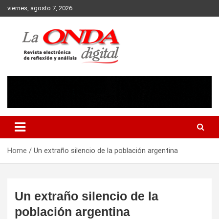
Skip
viernes, agosto 7, 2026
to
content
Revista electronica de reflexion y analisis
Home
Un extraño silencio de la población argentina
Un extraño silencio de la
población argentina