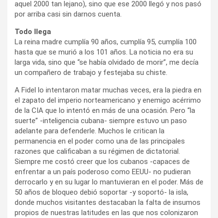
aquel 2000 tan lejano), sino que ese 2000 llegó y nos pasó
por arriba casi sin darnos cuenta.
Todo llega
La reina madre cumplía 90 años, cumplía 95, cumplía 100
hasta que se murió a los 101 años. La noticia no era su
larga vida, sino que “se había olvidado de morir”, me decía
un compañero de trabajo y festejaba su chiste.
A Fidel lo intentaron matar muchas veces, era la piedra en
el zapato del imperio norteamericano y enemigo acérrimo
de la CIA que lo intentó en más de una ocasión. Pero “la
suerte” -inteligencia cubana- siempre estuvo un paso
adelante para defenderle. Muchos le critican la
permanencia en el poder como una de las principales
razones que calificaban a su régimen de dictatorial.
Siempre me costó creer que los cubanos -capaces de
enfrentar a un país poderoso como EEUU- no pudieran
derrocarlo y en su lugar lo mantuvieran en el poder. Más de
50 años de bloqueo debió soportar -y soportó- la isla,
donde muchos visitantes destacaban la falta de insumos
propios de nuestras latitudes en las que nos colonizaron