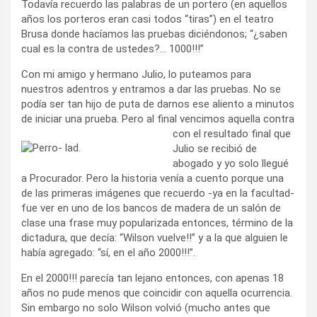
Todavía recuerdo las palabras de un portero (en aquellos
años los porteros eran casi todos “tiras”) en el teatro
Brusa donde hacíamos las pruebas diciéndonos; “¿saben
cual es la contra de ustedes?… 1000!!!”
Con mi amigo y hermano Julio, lo puteamos para
nuestros adentros y entramos a dar las pruebas. No se
podía ser tan hijo de puta de darnos ese aliento a minutos
de iniciar una prueba. Pero al final vencimos aquella contra
con el
resultado final que
Julio se recibió de
abogado y yo solo llegué
a Procurador. Pero la historia venía a cuento porque una
de las primeras imágenes que recuerdo -ya en la facultad-
fue ver en uno de los bancos de madera de un salón de
clase una frase muy popularizada entonces, término de la
dictadura, que decía: “Wilson vuelve!!” y a la que alguien le
había agregado: “sí, en el año 2000!!!”.
En el 2000!!! parecía tan lejano entonces, con apenas 18
años no pude menos que coincidir con aquella ocurrencia.
Sin embargo no solo Wilson volvió (mucho antes que