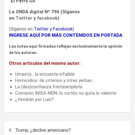
“El Perro Gil”
La ONDA digital Nº 796 (Síganos
en
Twitter
y
facebook
)
(Síganos en
Twitter
y
Facebook
)
INGRESE AQUÍ POR MÁS CONTENIDOS EN PORTADA
Las notas aquí firmadas reflejan exclusivamente la opinión
de los autores.
Otros artículos del mismo autor:
UrnasUy… la encuesta infalible
Homicidios: de criterios y otras yerbas…
La (des)confianza frenteamplista
Convenio INISA-MDN: lo cortés no quita lo valiente
¿Vendrán por Luis?
Navegación
Trump, ¿declive americano?