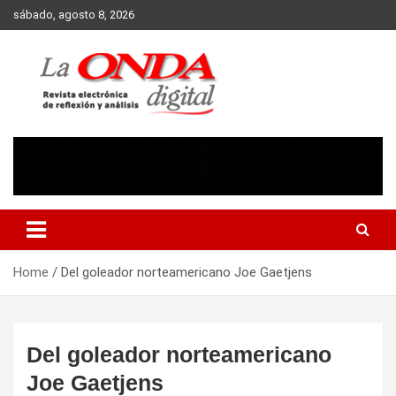
Skip
sábado, agosto 8, 2026
to
content
Revista electronica de reflexion y analisis
Home
Del goleador norteamericano Joe Gaetjens
Del goleador norteamericano
Joe Gaetjens