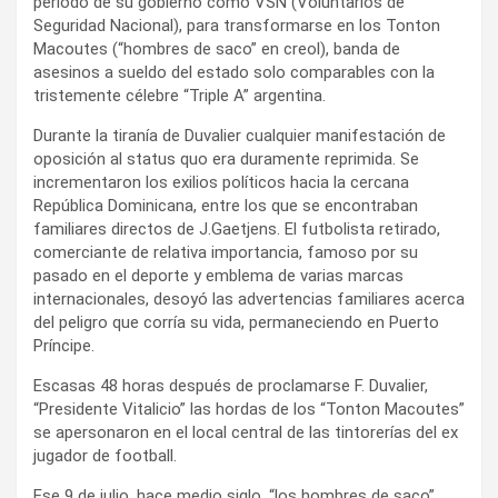
período de su gobierno como VSN (Voluntarios de
Seguridad Nacional), para transformarse en los Tonton
Macoutes (“hombres de saco” en creol), banda de
asesinos a sueldo del estado solo comparables con la
tristemente célebre “Triple A” argentina.
Durante la tiranía de Duvalier cualquier manifestación de
oposición al status quo era duramente reprimida. Se
incrementaron los exilios políticos hacia la cercana
República Dominicana, entre los que se encontraban
familiares directos de J.Gaetjens. El futbolista retirado,
comerciante de relativa importancia, famoso por su
pasado en el deporte y emblema de varias marcas
internacionales, desoyó las advertencias familiares acerca
del peligro que corría su vida, permaneciendo en Puerto
Príncipe.
Escasas 48 horas después de proclamarse F. Duvalier,
“Presidente Vitalicio” las hordas de los “Tonton Macoutes”
se apersonaron en el local central de las tintorerías del ex
jugador de football.
Ese 9 de julio, hace medio siglo, “los hombres de saco”