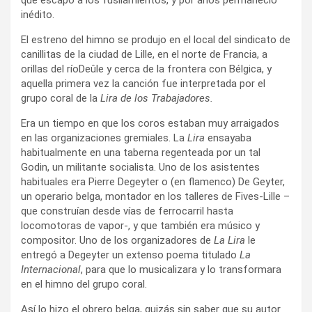
inédito.
El estreno del himno se produjo en el local del sindicato de
canillitas de la ciudad de Lille, en el norte de Francia, a
orillas del ríoDeûle y cerca de la frontera con Bélgica, y
aquella primera vez la canción fue interpretada por el
grupo coral de la
Lira de los Trabajadores.
Era un tiempo en que los coros estaban muy arraigados
en las organizaciones gremiales. La
Lira
ensayaba
habitualmente en una taberna regenteada por un tal
Godin, un militante socialista. Uno de los asistentes
habituales era Pierre Degeyter o (en flamenco) De Geyter,
un operario belga, montador en los talleres de Fives-Lille –
que construían desde vías de ferrocarril hasta
locomotoras de vapor-, y que también era músico y
compositor. Uno de los organizadores de
La Lira
le
entregó a Degeyter un extenso poema titulado
La
Internacional
, para que lo musicalizara y lo transformara
en el himno del grupo coral.
Así lo hizo el obrero belga, quizás sin saber que su autor