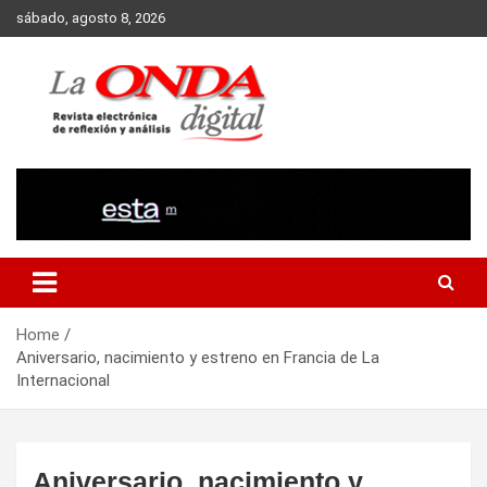
Skip
sábado, agosto 8, 2026
to
content
Revista electronica de reflexion y analisis
Home
Aniversario, nacimiento y estreno en Francia de La
Internacional
Aniversario, nacimiento y