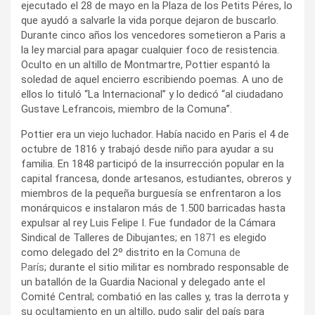
ejecutado el 28 de mayo en la Plaza de los Petits Péres, lo
que ayudó a salvarle la vida porque dejaron de buscarlo.
Durante cinco años los vencedores sometieron a Paris a
la ley marcial para apagar cualquier foco de resistencia.
Oculto en un altillo
de Montmartre, Pottier espantó la
soledad de aquel encierro escribiendo poemas. A uno de
ellos lo tituló “La Internacional” y lo dedicó “al ciudadano
Gustave Lefrancois, miembro de la Comuna”.
Pottier era un viejo luchador. Había nacido en Paris el 4 de
octubre de 1816 y trabajó desde niño para ayudar a su
familia. En 1848 participó de la insurrección popular en la
capital francesa, donde artesanos, estudiantes, obreros y
miembros de la pequeña burguesía se enfrentaron a los
monárquicos e instalaron más de 1.500 barricadas hasta
expulsar al rey Luis Felipe I. Fue fundador de la Cámara
Sindical de Talleres de Dibujantes; en
1871
es elegido
como delegado del 2º distrito en la
Comuna de
París
; durante el sitio militar es nombrado responsable de
un batallón de la Guardia Nacional y delegado ante el
Comité Central; combatió en las calles y, tras la derrota y
su ocultamiento en un altillo, pudo salir del país para