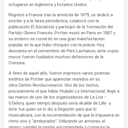
refugiarse en Inglaterra y Estados Unidos.
Regresó a Francia tras la amnistía de 1879, se dedicó a
escribir y a la tarea periodística, colaboró con la
publicación
El Socialista
y participó de la formación del
Partido Obrero Francés. Pottier murió en Paris en 1887 y
su entierro se convirtió en una gran manifestación
popular, en la que hubo choques con la policía. Hoy
descansa en el cementerio de Père Lachaisse, ante cuyos
muros fueron fusilados muchos defensores de la
Comuna.
A fines de aquel año, fueron impresos varios poemas
inéditos de Pottier que aparecían reunidos en su
obra
Cantos Revolucionarios
. Uno de los textos,
precisamente el que había titulado
La Internacional
, llegó a
las manos de uno de los organizadores de
La Lira
–
G.Delory, quien tiempo después sería alcalde de Lille- y
éste fue quien se lo dio a Degeyter para que lo
musicalizara, con la recomendación de que le impusiera un
ritmo vivo y “arrebatador”. Utilizando un armonio, el
obrero cumplió la misión encomendada y compuso la