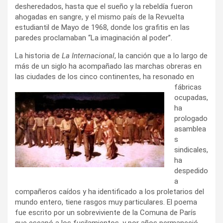
desheredados, hasta que el sueño y la rebeldía fueron
ahogadas en sangre, y el mismo país de la Revuelta
estudiantil de Mayo de 1968, donde los grafitis en las
paredes proclamaban “La imaginación al poder”.
La historia de
La Internacional
, la canción que a lo largo de
más de un siglo ha acompañado las marchas obreras en
las ciudades de los
cinco continentes, ha resonado en
fábricas
ocupadas,
ha
prologado
asamblea
s
sindicales,
ha
despedido
a
compañeros caídos y ha identificado a los proletarios del
mundo entero, tiene rasgos muy particulares. El poema
fue escrito por un sobreviviente de la Comuna de París
que escapó a los fusilamientos, y por años permaneció