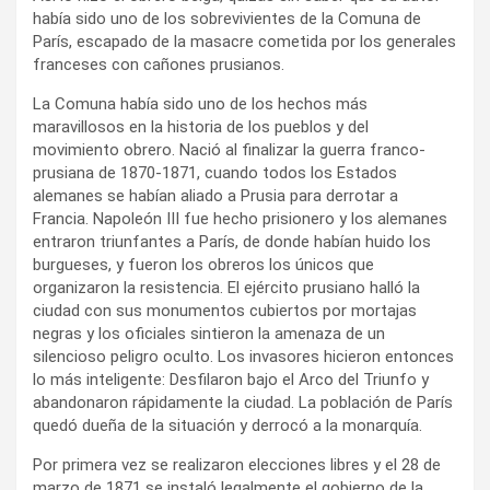
había sido uno de los sobrevivientes de la Comuna de
París, escapado de la masacre cometida por los generales
franceses con cañones prusianos.
La Comuna había sido uno de los hechos más
maravillosos en la historia de los pueblos y del
movimiento obrero. Nació al finalizar la guerra franco-
prusiana de 1870-1871, cuando todos los Estados
alemanes se habían aliado a Prusia para derrotar a
Francia. Napoleón III fue hecho prisionero y los alemanes
entraron triunfantes a París, de donde habían huido los
burgueses, y fueron los obreros los únicos que
organizaron la resistencia. El ejército prusiano halló la
ciudad con sus monumentos cubiertos por mortajas
negras y los oficiales sintieron la amenaza de un
silencioso peligro oculto. Los invasores hicieron entonces
lo más inteligente: Desfilaron bajo el Arco del Triunfo y
abandonaron rápidamente la ciudad. La población de París
quedó dueña de la situación y derrocó a la monarquía.
Por primera vez se realizaron elecciones libres y el 28 de
marzo de 1871 se instaló legalmente el gobierno de la