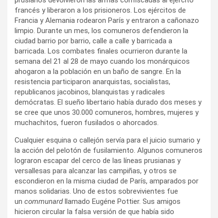
francés y liberaron a los prisioneros. Los ejércitos de
Francia y Alemania rodearon París y entraron a cañonazo
limpio. Durante un mes, los comuneros defendieron la
ciudad barrio por barrio, calle a calle y barricada a
barricada. Los combates finales ocurrieron durante la
semana del 21 al 28 de mayo cuando los monárquicos
ahogaron a la población en un baño de sangre. En la
resistencia participaron anarquistas, socialistas,
republicanos jacobinos, blanquistas y radicales
demócratas. El sueño libertario había durado dos meses y
se cree que unos 30.000 comuneros, hombres, mujeres y
muchachitos, fueron fusilados o ahorcados.
Cualquier esquina o callejón servía para el juicio sumario y
la acción del pelotón de fusilamiento. Algunos comuneros
lograron escapar del cerco de las líneas prusianas y
versallesas para alcanzar las campiñas, y otros se
escondieron en la misma ciudad de París, amparados por
manos solidarias. Uno de estos sobrevivientes fue
un
communard
llamado Eugéne Pottier. Sus amigos
hicieron circular la falsa versión de que había sido