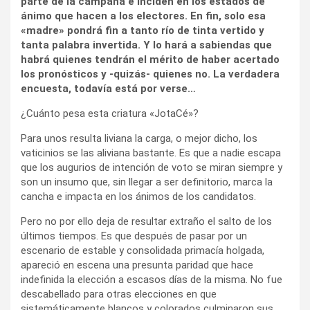
parte de la campaña e inciden en los estados de
ánimo que hacen a los electores. En fin, solo esa
«madre» pondrá fin a tanto río de tinta vertido y
tanta palabra invertida. Y lo hará a sabiendas que
habrá quienes tendrán el mérito de haber acertado
los pronósticos y -quizás- quienes no. La verdadera
encuesta, todavía está por verse…
¿Cuánto pesa esta criatura «JotaCé»?
Para unos resulta liviana la carga, o mejor dicho, los
vaticinios se las aliviana bastante. Es que a nadie escapa
que los augurios de intención de voto se miran siempre y
son un insumo que, sin llegar a ser definitorio, marca la
cancha e impacta en los ánimos de los candidatos.
Pero no por ello deja de resultar extraño el salto de los
últimos tiempos. Es que después de pasar por un
escenario de estable y consolidada primacía holgada,
apareció en escena una presunta paridad que hace
indefinida la elección a escasos días de la misma. No fue
descabellado para otras elecciones en que
sistemáticamente blancos y colorados culminaron sus