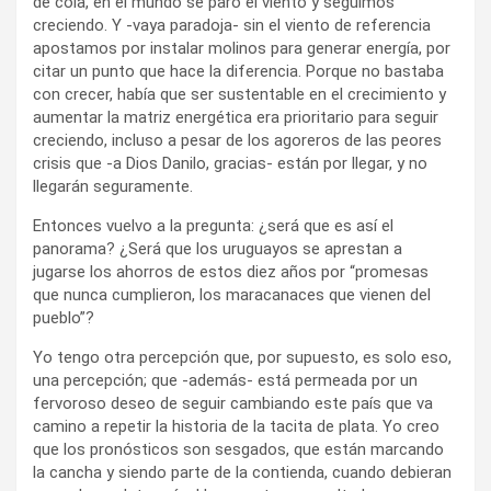
de cola, en el mundo se paró el viento y seguimos
creciendo. Y -vaya paradoja- sin el viento de referencia
apostamos por instalar molinos para generar energía, por
citar un punto que hace la diferencia. Porque no bastaba
con crecer, había que ser sustentable en el crecimiento y
aumentar la matriz energética era prioritario para seguir
creciendo, incluso a pesar de los agoreros de las peores
crisis que -a Dios Danilo, gracias- están por llegar, y no
llegarán seguramente.
Entonces vuelvo a la pregunta: ¿será que es así el
panorama? ¿Será que los uruguayos se aprestan a
jugarse los ahorros de estos diez años por “promesas
que nunca cumplieron, los maracanaces que vienen del
pueblo”?
Yo tengo otra percepción que, por supuesto, es solo eso,
una percepción; que -además- está permeada por un
fervoroso deseo de seguir cambiando este país que va
camino a repetir la historia de la tacita de plata. Yo creo
que los pronósticos son sesgados, que están marcando
la cancha y siendo parte de la contienda, cuando debieran