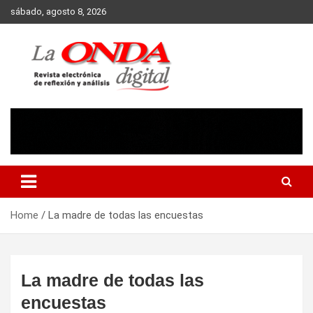
Skip
sábado, agosto 8, 2026
to
content
Revista electronica de reflexion y analisis
Home
La madre de todas las encuestas
La madre de todas las
encuestas