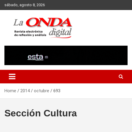
Skip
sábado, agosto 8, 2026
to
content
Revista electronica de reflexion y analisis
Home
2014
octubre
693