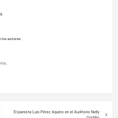
ok
 los autores.
nita…
El pianista Luis Pérez Aquino en el Auditorio Nelly
Goitiño