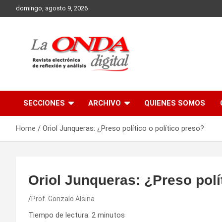
Skip
domingo, agosto 9, 2026
to
content
Revista electronica de reflexion y analisis
SECCIONES
ARCHIVO
QUIENES SOMOS
Home
Oriol Junqueras: ¿Preso político o político preso?
Oriol Junqueras: ¿Preso polít
Prof. Gonzalo Alsina
Tiempo de lectura:
2
minutos