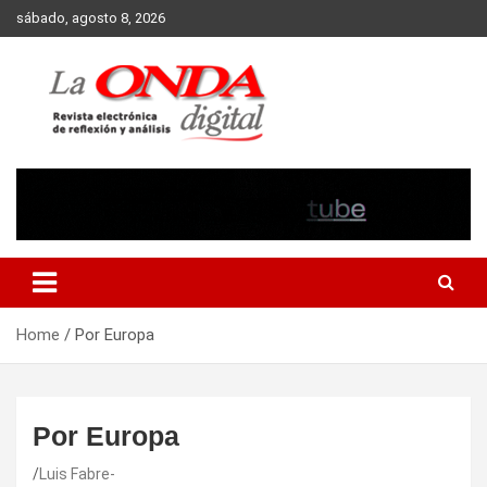
Skip
sábado, agosto 8, 2026
to
content
Revista electronica de reflexion y analisis
Home
Por Europa
Por Europa
Luis Fabre-