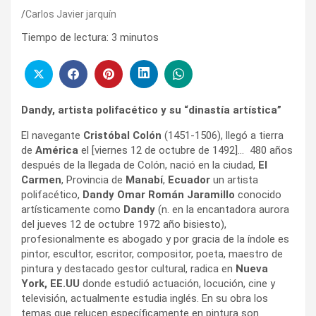
Carlos Javier jarquín
Tiempo de lectura:
3
minutos
Dandy, artista polifacético y su “dinastía artística”
El navegante
Cristóbal Colón
(1451-1506), llegó a tierra
de
América
el [viernes 12 de octubre de 1492]… 480 años
después de la llegada de Colón, nació en la ciudad,
El
Carmen
, Provincia de
Manabí
,
Ecuador
un artista
polifacético,
Dandy Omar Román Jaramillo
conocido
artísticamente como
Dandy
(n. en la encantadora aurora
del jueves 12 de octubre 1972 año bisiesto),
profesionalmente es abogado y por gracia de la índole es
pintor, escultor, escritor, compositor, poeta, maestro de
pintura y destacado gestor cultural, radica en
Nueva
York, EE.UU
donde estudió actuación, locución, cine y
televisión, actualmente estudia inglés. En su obra los
temas que relucen específicamente en pintura son