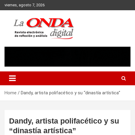
Skip
viernes, agosto 7, 2026
to
content
Revista electronica de reflexion y analisis
Home
Dandy, artista polifacético y su “dinastía artística”
Dandy, artista polifacético y su
“dinastía artística”