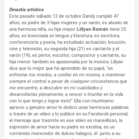
Dinastía artística
Este pasado sábado 12 de octubre Dandy cumplió 47
años, es padre de 3 hijas mujeres y un varón, es abuelo de
una hermosa niña, su hija mayor
Lillyan Román
tiene 25
años, es licenciada en lengua y literatura, es escritora,
conferencista y poeta, ha estudiado actuación, locución,
cine y televisión, su segunda hija (21) es cantante y el
varón (19), es pintor, escultor, compositor y cantante, su
hija menor también es apasionada por la música. Lillyan
dice que lo mejor que ha aprendido de su papá; “es
enfrentar los miedos, a confiar en mi misma, a mantener
siempre el control a pesar de cualquier circunstancia que
me encuentre, a descubrir en mí cualidades y
desarrollarlas plenamente, a vencer o triunfar en la vida
con lo que tengo y lograr éxito”
. Ella con muchísimo
aprecio y genuino amor le dedicó unas hermosas palabras
a través de un vídeo y lo publicó en su Facebook personal,
el mensaje que trasmite en ese vídeo es maravilloso, la
expresión de amor hacia su padre es excelsa, es un
contenido merecedor de dulces halagos, él junto a su