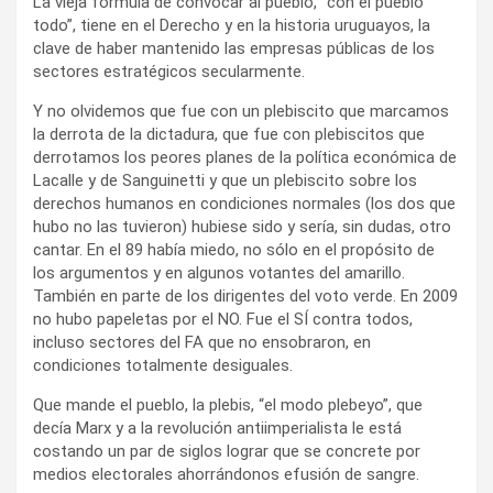
La vieja fórmula de convocar al pueblo, “con el pueblo
todo”, tiene en el Derecho y en la historia uruguayos, la
clave de haber mantenido las empresas públicas de los
sectores estratégicos secularmente.
Y no olvidemos que fue con un plebiscito que marcamos
la derrota de la dictadura, que fue con plebiscitos que
derrotamos los peores planes de la política económica de
Lacalle y de Sanguinetti y que un plebiscito sobre los
derechos humanos en condiciones normales (los dos que
hubo no las tuvieron) hubiese sido y sería, sin dudas, otro
cantar. En el 89 había miedo, no sólo en el propósito de
los argumentos y en algunos votantes del amarillo.
También en parte de los dirigentes del voto verde. En 2009
no hubo papeletas por el NO. Fue el SÍ contra todos,
incluso sectores del FA que no ensobraron, en
condiciones totalmente desiguales.
Que mande el pueblo, la plebis, “el modo plebeyo”, que
decía Marx y a la revolución antiimperialista le está
costando un par de siglos lograr que se concrete por
medios electorales ahorrándonos efusión de sangre.