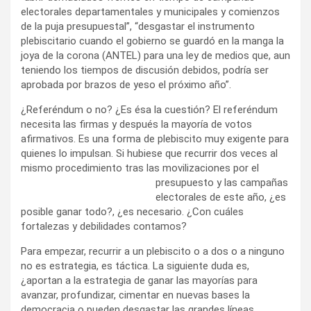
electorales departamentales y municipales y comienzos
de la puja presupuestal”, “desgastar el instrumento
plebiscitario cuando el gobierno se guardó en la manga la
joya de la corona (ANTEL) para una ley de medios que, aun
teniendo los tiempos de discusión debidos, podría ser
aprobada por brazos de yeso el próximo año”.
¿Referéndum o no? ¿Es ésa la cuestión? El referéndum
necesita las firmas y después la mayoría de votos
afirmativos. Es una forma de plebiscito muy exigente para
quienes lo impulsan. Si hubiese que recurrir dos veces al
mismo procedimiento tras las movilizaciones por el
presupuesto y las campañas
electorales de este año, ¿es
posible ganar todo?, ¿es necesario. ¿Con cuáles
fortalezas y debilidades contamos?
Para empezar, recurrir a un plebiscito o a dos o a ninguno
no es estrategia, es táctica. La siguiente duda es,
¿aportan a la estrategia de ganar las mayorías para
avanzar, profundizar, cimentar en nuevas bases la
democracia o pueden desgastar las grandes líneas