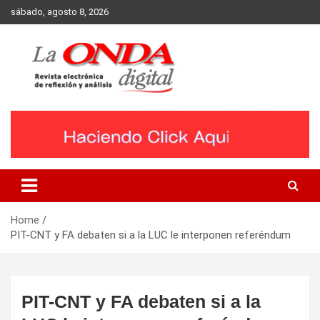
Skip
sábado, agosto 8, 2026
to
content
Revista electronica de reflexion y analisis
Home
PIT-CNT y FA debaten si a la LUC le interponen referéndum
PIT-CNT y FA debaten si a la