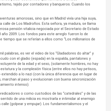
retismo, tejido por contadores y banqueros. Cuando los
venturas amorosas, sino que en Madrid vivía una hija suya,
a calle de Los Madroños. Esta señora, ya madura, se llama
osa pensión vitalicia negociada por el Secretario de Estado
el año 2009. Los fondos para este arreglo fueron lo de
e tiempo que se referían a ellos como “Los millonarios de
 palabras, es ver el video de los “Gladiadores do altar” y
cudo con el gladio (espada) en la espalda, pantalones y
excluyente de la edad y el sexo, (solamente hombres, no hay
 estatura y la complexión física (entre ellos no hay petisos,
o extendido a lo nazi (con la única diferencia que en lugar de
e), marchan al paso y evolucionan con buena sincronización
namiento intenso).
edicadores o como custodios de las “catedrales” y de las
 sentido de una milicia es mostrarla e intimidar al enemigo
a calle (golpear y empujar). Los fundamentalismos y el