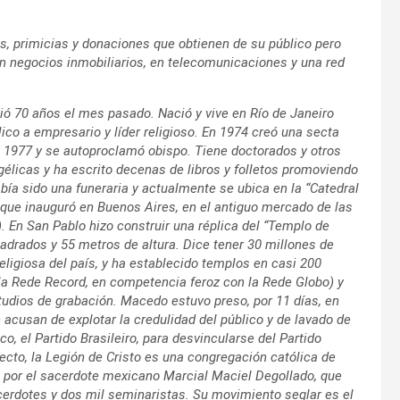
s, primicias y donaciones que obtienen de su público pero
en negocios inmobiliarios, en telecomunicaciones y una red
ió 70 años el mes pasado. Nació y vive en Río de Janeiro
ico a empresario y líder religioso. En 1974 creó una secta
 1977 y se autoproclamó obispo. Tiene doctorados y otros
gélicas y ha escrito decenas de libros y folletos promoviendo
abía sido una funeraria y actualmente se ubica en la “Catedral
que inauguró en Buenos Aires, en el antiguo mercado de las
). En San Pablo hizo construir una réplica del “Templo de
drados y 55 metros de altura. Dice tener 30 millones de
religiosa del país, y ha establecido templos en casi 200
(la Rede Record, en competencia feroz con la Rede Globo) y
studios de grabación. Macedo estuvo preso, por 11 días, en
 acusan de explotar la credulidad del público y de lavado de
o, el Partido Brasileiro, para desvincularse del Partido
ecto, la Legión de Cristo es una congregación católica de
, por el sacerdote mexicano Marcial Maciel Degollado, que
erdotes y dos mil seminaristas. Su movimiento seglar es el