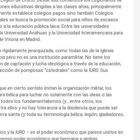
nes educativas dirigidas a las clases altas, principalmente
amente establece colegios pagos sino también Colegios
cuales se busca la promoción social para niños de escasos
 la educación pública laica. Entre las universidades
 la Universidad Anáhuac y la Universidad Interamericana para
e Vitoria en Madrid.
n rígidamente jerarquizada, como todas las de la Iglesia
a pero no es una institución paramilitar. No tiene los
ón de captación y lucha ideológica a través de la educación,
rección de pomposas “catedrales” como la IURD. Sus
ue en cierto sentido imitan la organización militar, los
ra bélica para luchar no solamente con las ideas o las
todos los fundamentalismos (y , entre otros, los
a ellos y no hay tolerancia a la disidencia que puede ser
rra santa (y toda su terminología bélica; legión, gladiadores,
s y la IURD – es el poder económico que parece unirlos en
el inmenso poder económico que hermana a ambas