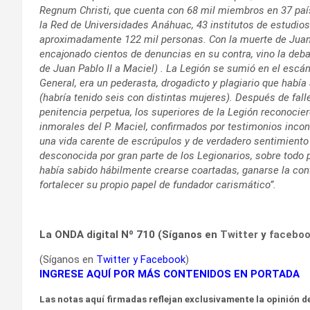
Regnum Christi, que cuenta con 68 mil miembros en 37 país
la Red de Universidades Anáhuac, 43 institutos de estudio
aproximadamente 122 mil personas. Con la muerte de Juan 
encajonado cientos de denuncias en su contra, vino la debac
de Juan Pablo II a Maciel) . La Legión se sumió en el escán
General, era un pederasta, drogadicto y plagiario que habí
(habría tenido seis con distintas mujeres). Después de fal
penitencia perpetua, los superiores de la Legión reconoci
inmorales del P. Maciel, confirmados por testimonios incon
una vida carente de escrúpulos y de verdadero sentimiento r
desconocida por gran parte de los Legionarios, sobre todo p
había sabido hábilmente crearse coartadas, ganarse la confi
fortalecer su propio papel de fundador carismático”.
La ONDA digital Nº 710 (Síganos en
Twitter
y
facebo
(Síganos en
Twitter
y
Facebook
)
INGRESE AQUÍ POR MÁS CONTENIDOS EN PORTADA
Las notas aquí firmadas reflejan exclusivamente la opinión de