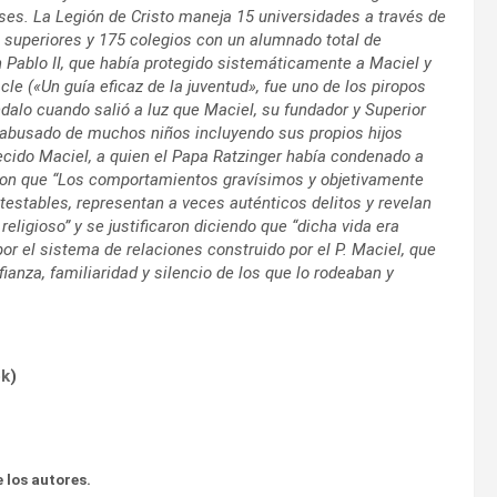
es. La Legión de Cristo maneja 15 universidades a través de
s superiores y 175 colegios con un alumnado total de
Pablo II, que había protegido sistemáticamente a Maciel y
le («Un guía eficaz de la juventud», fue uno de los piropos
dalo cuando salió a luz que Maciel, su fundador y Superior
a abusado de muchos niños incluyendo sus propios hijos
lecido Maciel, a quien el Papa Ratzinger había condenado a
eron que “Los comportamientos gravísimos y objetivamente
testables, representan a veces auténticos delitos y revelan
eligioso” y se justificaron diciendo que “dicha vida era
or el sistema de relaciones construido por el P. Maciel, que
anza, familiaridad y silencio de los que lo rodeaban y
ok
)
 los autores.