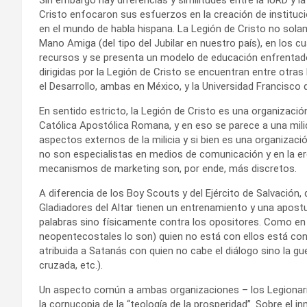
Cristo enfocaron sus esfuerzos en la creación de institucio
en el mundo de habla hispana. La Legión de Cristo no sol
Mano Amiga (del tipo del Jubilar en nuestro país), en los 
recursos y se presenta un modelo de educación enfrentado a
dirigidas por la Legión de Cristo se encuentran entre otras
el Desarrollo, ambas en México, y la Universidad Francisco d
En sentido estricto, la Legión de Cristo es una organizació
Católica Apostólica Romana, y en eso se parece a una milici
aspectos externos de la milicia y si bien es una organizaci
no son especialistas en medios de comunicación y en la e
mecanismos de marketing son, por ende, más discretos.
A diferencia de los Boy Scouts y del Ejército de Salvación, q
Gladiadores del Altar tienen un entrenamiento y una apostu
palabras sino físicamente contra los opositores. Como en 
neopentecostales lo son) quien no está con ellos está contr
atribuida a Satanás con quien no cabe el diálogo sino la gue
cruzada, etc.).
Un aspecto común a ambas organizaciones – los Legionario
la cornucopia de la “teología de la prosperidad”. Sobre 