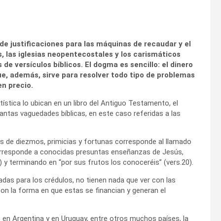
de justificaciones para las máquinas de recaudar y el
 las iglesias neopentecostales y los carismáticos
e versículos bíblicos. El dogma es sencillo: el dinero
que, además, sirve para resolver todo tipo de problemas
en precio.
tica lo ubican en un libro del Antiguo Testamento, el
tantas vaguedades bíblicas, en este caso referidas a las
s de diezmos, primicias y fortunas corresponde al llamado
orresponde a conocidas presuntas enseñanzas de Jesús,
 y terminando en “por sus frutos los conoceréis” (vers.20).
badas para los crédulos, no tienen nada que ver con las
on la forma en que estas se financian y generan el
s en Argentina y en Uruguay, entre otros muchos países, la