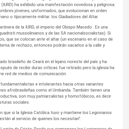
ir) (IURD) ha exhibido una manifestación novedosa y peligrosa:
e hombres jóvenes, uniformados, que evolucionan en orden
ano o típicamente militar: los Gladiadores del Altar.
tinera de la IURD, el imperio del Obispo Macedo . Es una
uadristi mussolinianos y de las SA nacionalsocialistas). Si
nos, que se colocan ante el altar (un escenario en el caso de
externa de rechazo, entonces podrán sacarlos a la calle y
stado brasileño de Ceará en el lejano noreste del país y ha
spués de recibir duras críticas fue retirado pero la iglesia ha
rme red de medios de comunicación.
undamentalistas e intolerantes hacia otras variantes
igiones afrobrasileñas como el Umbanda. También tienen una
productiva, son muy patriarcalistas y homofóbicos, es decir
sturas sociales.
en que si la Iglesia Católica tuvo y mantiene los Legionarios
están al servicio de quienes los necesitan”.
la Legión de Cristo. Desde sus comienzos los Legionarios de