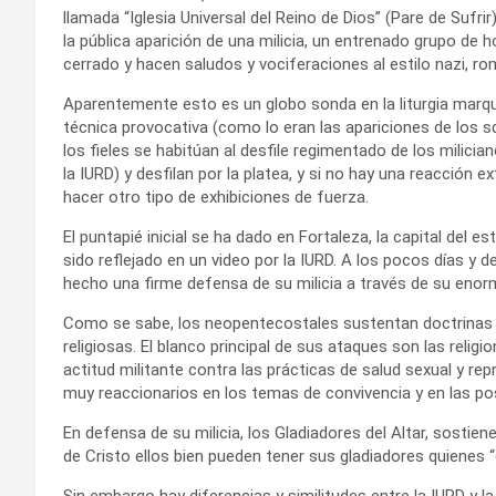
llamada “Iglesia Universal del Reino de Dios” (Pare de Sufr
la pública aparición de una milicia, un entrenado grupo d
cerrado y hacen saludos y vociferaciones al estilo nazi, rom
Aparentemente esto es un globo sonda en la liturgia marque
técnica provocativa (como lo eran las apariciones de los sq
los fieles se habitúan al desfile regimentado de los milicia
la IURD) y desfilan por la platea, y si no hay una reacción 
hacer otro tipo de exhibiciones de fuerza.
El puntapié inicial se ha dado en Fortaleza, la capital del e
sido reflejado en un video por la IURD. A los pocos días y de
hecho una firme defensa de su milicia a través de su eno
Como se sabe, los neopentecostales sustentan doctrinas f
religiosas. El blanco principal de sus ataques son las rel
actitud militante contra las prácticas de salud sexual y re
muy reaccionarios en los temas de convivencia y en las po
En defensa de su milicia, los Gladiadores del Altar, sostien
de Cristo ellos bien pueden tener sus gladiadores quienes “
Sin embargo hay diferencias y similitudes entre la IURD y 