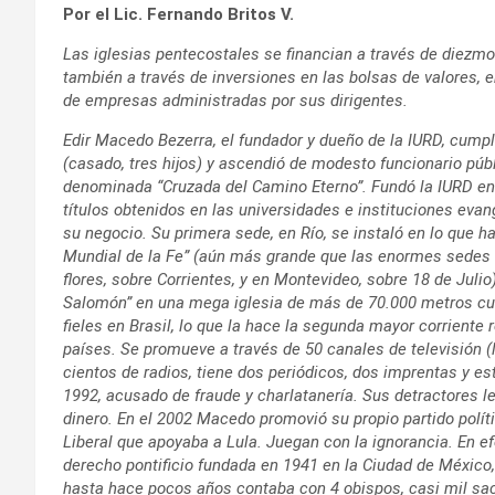
Por el Lic. Fernando Britos V.
Las iglesias pentecostales se financian a través de diezmo
también a través de inversiones en las bolsas de valores, 
de empresas administradas por sus dirigentes.
Edir Macedo Bezerra, el fundador y dueño de la IURD, cumpl
(casado, tres hijos) y ascendió de modesto funcionario públ
denominada “Cruzada del Camino Eterno”. Fundó la IURD en
títulos obtenidos en las universidades e instituciones evan
su negocio. Su primera sede, en Río, se instaló en lo que h
Mundial de la Fe” (aún más grande que las enormes sedes 
flores, sobre Corrientes, y en Montevideo, sobre 18 de Julio
Salomón” en una mega iglesia de más de 70.000 metros cua
fieles en Brasil, lo que la hace la segunda mayor corriente 
países. Se promueve a través de 50 canales de televisión 
cientos de radios, tiene dos periódicos, dos imprentas y e
1992, acusado de fraude y charlatanería. Sus detractores le
dinero. En el 2002 Macedo promovió su propio partido polític
Liberal que apoyaba a Lula.
Juegan con la ignorancia. En ef
derecho pontificio fundada en 1941 en la Ciudad de México
hasta hace pocos años contaba con 4 obispos, casi mil sac