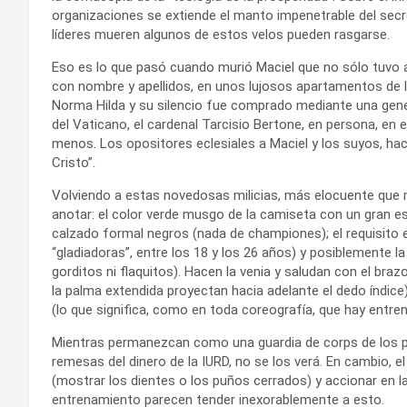
organizaciones se extiende el manto impenetrable del sec
líderes mueren algunos de estos velos pueden rasgarse.
Eso es lo que pasó cuando murió Maciel que no sólo tuvo a
con nombre y apellidos, en unos lujosos apartamentos de l
Norma Hilda y su silencio fue comprado mediante una gener
del Vaticano, el cardenal Tarcisio Bertone, en persona, en 
menos. Los opositores eclesiales a Maciel y los suyos, hac
Cristo”.
Volviendo a estas novedosas milicias, más elocuente que mil
anotar: el color verde musgo de la camiseta con un gran es
calzado formal negros (nada de championes); el requisito 
“gladiadoras”, entre los 18 y los 26 años) y posiblemente la
gorditos ni flaquitos). Hacen la venia y saludan con el braz
la palma extendida proyectan hacia adelante el dedo índic
(lo que significa, como en toda coreografía, que hay entre
Mientras permanezcan como una guardia de corps de los pr
remesas del dinero de la IURD, no se los verá. En cambio, el
(mostrar los dientes o los puños cerrados) y accionar en l
entrenamiento parecen tender inexorablemente a esto.