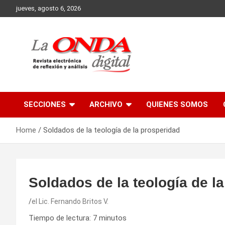
Skip
jueves, agosto 6, 2026
to
content
Revista electronica de reflexion y analisis
SECCIONES
ARCHIVO
QUIENES SOMOS
Home
Soldados de la teología de la prosperidad
Soldados de la teología de l
el Lic. Fernando Britos V.
Tiempo de lectura:
7
minutos