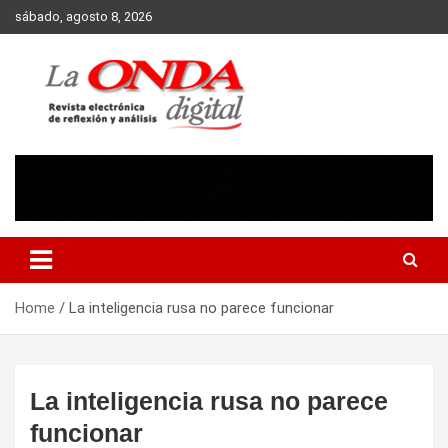
Skip
sábado, agosto 8, 2026
to
content
Revista electronica de reflexion y analisis
Home
La inteligencia rusa no parece funcionar
La inteligencia rusa no parece
funcionar