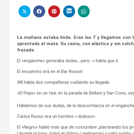
La mañana estaba linda. Eran las 7 y llegamos con V
aprontado el mate. Su cama, con elástico y sin colch
frazada.
El «enganche» generaba dudas , pero…» había que ir.
El encuentro era en el Bar Rossel.
Allí había dos compañeras cuidando su llegada.
«El Pepe» en un taxi, en la parada de Belloni y San Cono, se
Hablamos de sus dudas, de la desconfianza en el enganch
Carlos Russo era un hombre » dudoso».
El «Negro» habló más que de costumbre ,planteando los pro
Llegada la hora, tomó el último ( realmente) y salió rumbo a