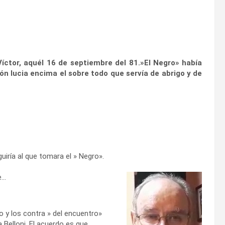
íctor, aquél 16 de septiembre del 81.»El Negro» había
ón lucia encima el sobre todo que servía de abrigo y de
guiría al que tomara el » Negro».
e…
 y los contra » del encuentro»
 Belloni. El acuerdo es que