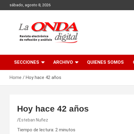
Skip
sábado, agosto 8, 2026
to
content
Revista electronica de reflexion y analisis
SECCIONES
ARCHIVO
QUIENES SOMOS
Home
Hoy hace 42 años
Hoy hace 42 años
Esteban Nuñez
Tiempo de lectura:
2
minutos