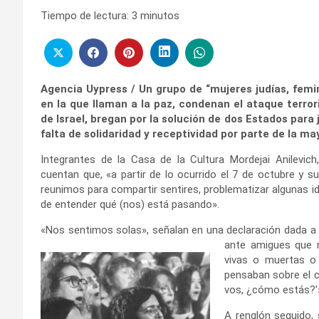
Tiempo de lectura:
3
minutos
Agencia Uypress / Un grupo de “mujeres judías, femin
en la que llaman a la paz, condenan el ataque terro
de Israel, bregan por la solución de dos Estados para
falta de solidaridad y receptividad por parte de la ma
Integrantes de la Casa de la Cultura Mordejai Anilevich
cuentan que, «a partir de lo ocurrido el 7 de octubre y s
reunimos para compartir sentires, problematizar algunas i
de entender qué (nos) está pasando».
«Nos sentimos solas», señalan en una declaración dada a
ante amigues que n
vivas o muertas o 
pensaban sobre el c
vos, ¿cómo estás?'»
A renglón seguido, 