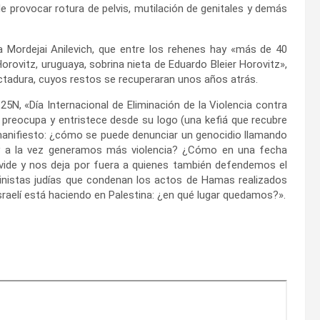
de provocar rotura de pelvis, mutilación de genitales y demás
 Mordejai Anilevich, que entre los rehenes hay «más de 40
orovitz, uruguaya, sobrina nieta de Eduardo Bleier Horovitz»,
ictadura, cuyos restos se recuperaran unos años atrás.
5N, «Día Internacional de Eliminación de la Violencia contra
 preocupa y entristece desde su logo (una kefiá que recubre
 su manifiesto: ¿cómo se puede denunciar un genocidio llamando
y a la vez generamos más violencia? ¿Cómo en una fecha
 divide y nos deja por fuera a quienes también defendemos el
istas judías que condenan los actos de Hamas realizados
 israelí está haciendo en Palestina: ¿en qué lugar quedamos?».