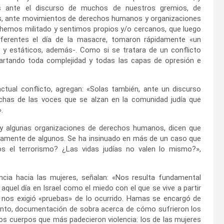
as ante el discurso de muchos de nuestros gremios, de
s, ante movimientos de derechos humanos y organizaciones
 hemos militado y sentimos propios y/o cercanos, que luego
iferentes el día de la masacre, tomaron rápidamente «un
y estáticos, además-. Como si se tratara de un conflicto
cartando toda complejidad y todas las capas de opresión e
ual conflicto, agregan: «Solas también, ante un discurso
muchas de las voces que se alzan en la comunidad judía que
.
s y algunas organizaciones de derechos humanos, dicen que
solamente de algunos. Se ha insinuado en más de un caso que
s el terrorismo? ¿Las vidas judías no valen lo mismo?»,
lencia hacia las mujeres, señalan: «Nos resulta fundamental
aquel día en Israel como el miedo con el que se vive a partir
 nos exigió «pruebas» de lo ocurrido. Hamas se encargó de
 tanto, documentación de sobra acerca de cómo sufrieron los
os cuerpos que más padecieron violencia: los de las mujeres