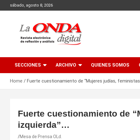
Skip
sábado, agosto 8, 2026
to
content
Revista electronica de reflexion y analisis
SECCIONES
ARCHIVO
QUIENES SOMOS
Home
Fuerte cuestionamiento de “Mujeres judías, feministas,
Fuerte cuestionamiento de “M
izquierda”…
Mesa de Prensa OLd.