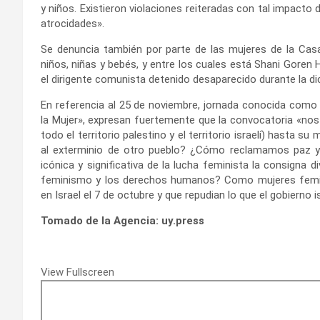
y niños. Existieron violaciones reiteradas con tal impacto 
atrocidades».
Se denuncia también por parte de las mujeres de la Casa
niños, niñas y bebés, y entre los cuales está Shani Goren H
el dirigente comunista detenido desaparecido durante la d
En referencia al 25 de noviembre, jornada conocida como 2
la Mujer», expresan fuertemente que la convocatoria «nos
todo el territorio palestino y el territorio israelí) hasta
al exterminio de otro pueblo? ¿Cómo reclamamos paz 
icónica y significativa de la lucha feminista la consigna
feminismo y los derechos humanos? Como mujeres femin
en Israel el 7 de octubre y que repudian lo que el gobierno
Tomado de la Agencia: uy.press
View Fullscreen
Saltar
al
contenido