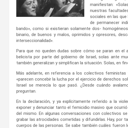
manifiestan: «Sol
nuestras facultade
sociales en las que
de permanecer ind
bando», como si existieran solamente dos- homogéneos 
binario, de buenos y malos, oprimidos y opresores, des
interseccionalidad».
Para que no queden dudas sobre cómo se paran en el act
belicista por parte del gobierno de Israel, solas ante 
también generalizan y simplifican la situación. Solas, en fin»
Más adelante, en referencia a los colectivos feminista
«parecen concebir la lucha por el ejercicio de derechos 
Israel se merecía lo que pasó. ¿Desde cuándo avalamo
preguntan.
En la declaración, y ya explícitamente referido a la vio
exponer y denunciar tanto el femicidio masivo que ocurrió 
del mismo. En algunas conversaciones con colectivos se
grabar las atrocidades cometidas y difundirlas. Hay, por
cuerpos de las personas. Se sabe también cuáles fueron l