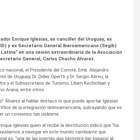
dor Enrique Iglesias, ex canciller del Uruguay, ex
ID) y ex Secretario General Iberoamericano (Segib)
 Latina” en una sesión extraordinaria de la Asociación
cretario General, Carlos Chacho Alvarez.
co nacional, el Presidente del Comité, Emb. Alejandro
es de Uruguay, Dr. Didier Opertti y Dr. Sergio Abreu, la
tra y el Subsecretario de Turismo, Liliam Kechichian y
no Arana, entre otros.
o” Álvarez al hablar destaco lo que puede aportar Iglesias
tífice de la integración latinoamericana, subrayando que es
er un consenso tan unánime.
rique Iglesias quien al recibir la destitución indicó que “ha
 ayudarnos a navegar en este mundo cambiante que
al es, “una de las puertas que permitirá dar espacio al