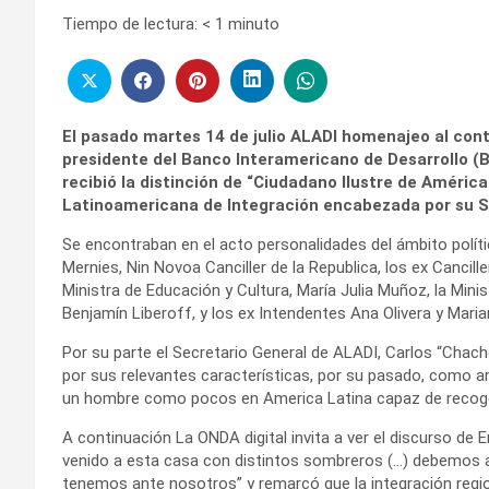
Tiempo de lectura:
< 1
minuto
El pasado martes 14 de julio ALADI homenajeo al conta
presidente del Banco Interamericano de Desarrollo (B
recibió la distinción de “Ciudadano Ilustre de América
Latinoamericana de Integración encabezada por su Se
Se encontraban en el acto personalidades del ámbito políti
Mernies, Nin Novoa Canciller de la Republica, los ex Canciller
Ministra de Educación y Cultura, María Julia Muñoz, la Minis
Benjamín Liberoff, y los ex Intendentes Ana Olivera y Maria
Por su parte el Secretario General de ALADI, Carlos “Chach
por sus relevantes características, por su pasado, como ar
un hombre como pocos en America Latina capaz de recog
A continuación La ONDA digital invita a ver el discurso de En
venido a esta casa con distintos sombreros (…) debemos
tenemos ante nosotros” y remarcó que la integración region