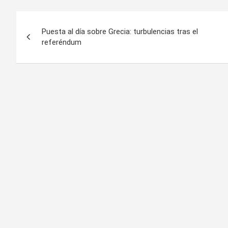
Navegación
Puesta al día sobre Grecia: turbulencias tras el
de
referéndum
entradas