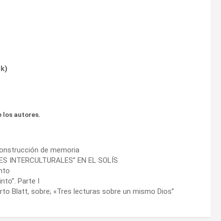
ok
)
 los autores.
 construcción de memoria
ES INTERCULTURALES” EN EL SOLÍS
nto
nto”. Parte I
rto Blatt, sobre; «Tres lecturas sobre un mismo Dios”