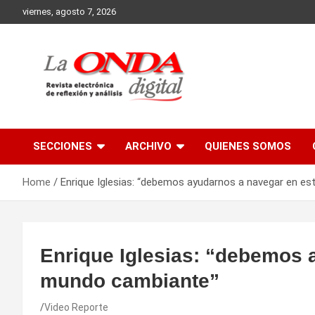
Skip
viernes, agosto 7, 2026
to
content
Revista electronica de reflexion y analisis
SECCIONES
ARCHIVO
QUIENES SOMOS
Home
Enrique Iglesias: “debemos ayudarnos a navegar en e
Enrique Iglesias: “debemos 
mundo cambiante”
Video Reporte