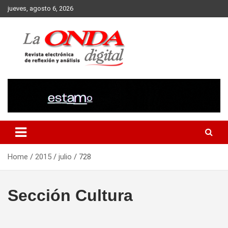
Skip
jueves, agosto 6, 2026
to
content
Revista electronica de reflexion y analisis
Home
2015
julio
728