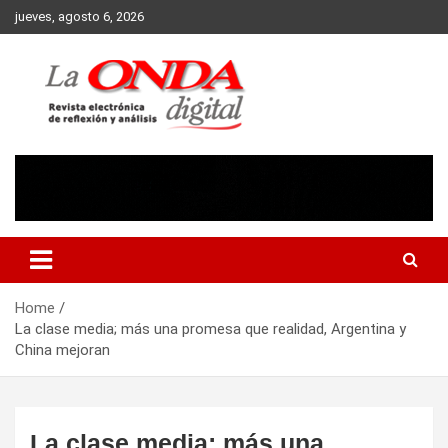
Skip
jueves, agosto 6, 2026
to
content
Revista electronica de reflexion y analisis
Home
La clase media; más una promesa que realidad, Argentina y
China mejoran
La clase media; más una