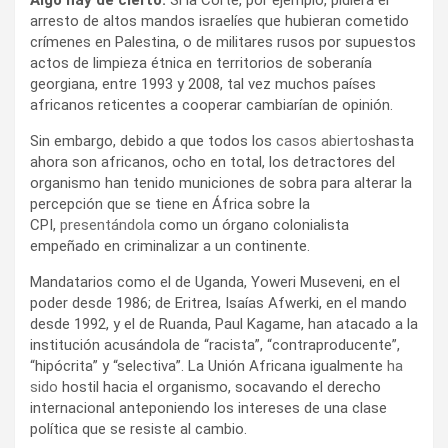
arresto de altos mandos israelíes que hubieran cometido
crímenes en Palestina, o de militares rusos por supuestos
actos de limpieza étnica en territorios de soberanía
georgiana, entre 1993 y 2008, tal vez muchos países
africanos reticentes a cooperar cambiarían de opinión.
Sin embargo, debido a que todos los
casos abiertos
hasta
ahora son africanos, ocho en total, los detractores del
organismo han tenido municiones de sobra para alterar la
percepción que se tiene en África sobre la
CPI,
presentándola
como un órgano colonialista
empeñado en criminalizar a un continente.
Mandatarios como el de Uganda, Yoweri Museveni, en el
poder desde 1986; de Eritrea, Isaías Afwerki, en el mando
desde 1992, y el de Ruanda, Paul Kagame, han atacado a la
institución acusándola de “racista”, “contraproducente”,
“hipócrita” y “selectiva”. La Unión Africana igualmente
ha
sido
hostil hacia el organismo, socavando el derecho
internacional anteponiendo los intereses de una clase
política que se resiste al cambio.