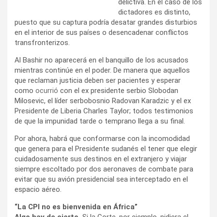
delictiva. En el caso de los
dictadores es distinto,
puesto que su captura podría desatar grandes disturbios
en el interior de sus países o desencadenar conflictos
transfronterizos.
Al Bashir no aparecerá en el banquillo de los acusados
mientras continúe en el poder. De manera que aquellos
que reclaman justicia deben ser pacientes y esperar
como
ocurrió
con el ex presidente serbio Slobodan
Milosevic, el líder serbobosnio Radovan Karadzic y el ex
Presidente de Liberia Charles Taylor; todos testimonios
de que la impunidad tarde o temprano llega a su final.
Por ahora, habrá que conformarse con la incomodidad
que genera para el Presidente sudanés el tener que elegir
cuidadosamente sus destinos en el extranjero y viajar
siempre escoltado por dos aeronaves de combate para
evitar que su avión presidencial sea interceptado en el
espacio aéreo.
“La CPI no es bienvenida en África”
Algo hay de cierto.
Si la Corte, por ejemplo, pidiera el