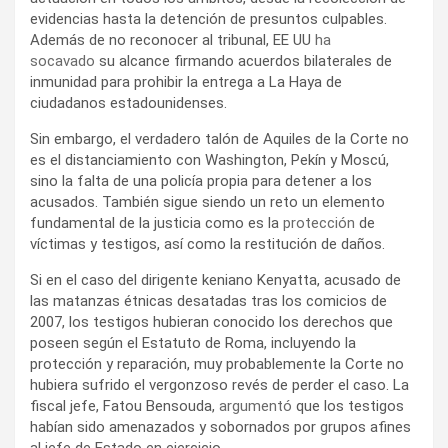
evidencias hasta la detención de presuntos culpables.
Además de no reconocer al tribunal, EE UU
ha
socavado
su alcance firmando acuerdos bilaterales de
inmunidad para prohibir la entrega a La Haya de
ciudadanos estadounidenses.
Sin embargo, el verdadero talón de Aquiles de la Corte no
es el distanciamiento con Washington, Pekín y Moscú,
sino la falta de una policía propia para detener a los
acusados. También sigue siendo un reto un elemento
fundamental de la justicia como es la
protección
de
víctimas y testigos, así como la restitución de daños.
Si en el caso del dirigente keniano Kenyatta, acusado de
las matanzas étnicas desatadas tras los comicios de
2007, los testigos hubieran conocido los derechos que
poseen según el Estatuto de Roma, incluyendo la
protección y reparación, muy probablemente la Corte no
hubiera sufrido el vergonzoso revés de perder el caso. La
fiscal jefe, Fatou Bensouda,
argumentó
que los testigos
habían sido amenazados y sobornados por grupos afines
al jefe de Estado en ejercicio.