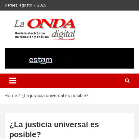
Skip
viernes, agosto 7, 2026
to
content
Revista electronica de reflexion y analisis
Home
¿La justicia universal es posible?
¿La justicia universal es
posible?