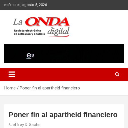
Skip
miércoles, agosto 5, 2026
to
content
Revista electronica de reflexion y analisis
Home
Poner fin al apartheid financiero
Poner fin al apartheid financiero
Jeffrey D. Sachs