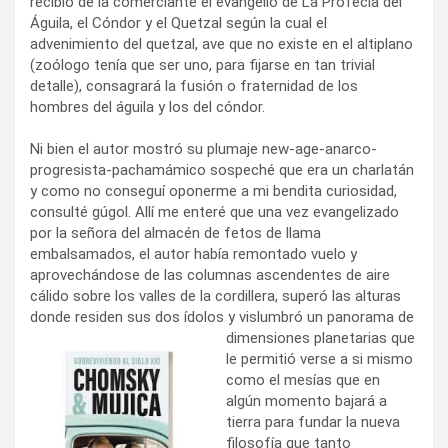
recibió de la comerciante el evangelio de La Profecía del
Águila, el Cóndor y el Quetzal según la cual el
advenimiento del quetzal, ave que no existe en el altiplano
(zoólogo tenía que ser uno, para fijarse en tan trivial
detalle), consagrará la fusión o fraternidad de los
hombres del águila y los del cóndor.
Ni bien el autor mostró su plumaje new-age-anarco-
progresista-
pachamámico sospeché que era un charlatán
y como no conseguí oponerme a mi bendita curiosidad,
consulté gúgol. Allí me enteré que una vez evangelizado
por la señora del almacén de fetos de llama
embalsamados, el autor había remontado vuelo y
aprovechándose de las columnas ascendentes de aire
cálido sobre los valles de la cordillera, superó las alturas
donde residen sus dos ídolos y vislumbró un panorama de
dimensiones planetarias que
le permitió verse a si mismo
como el mesías que en
algún momento bajará a
tierra para fundar la nueva
filosofía que tanto