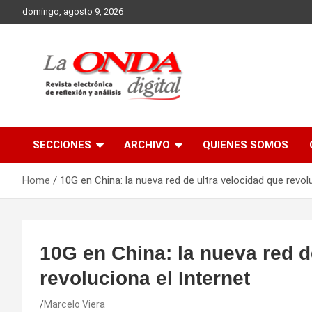
Skip
domingo, agosto 9, 2026
to
content
Revista electronica de reflexion y analisis
SECCIONES
ARCHIVO
QUIENES SOMOS
Home
10G en China: la nueva red de ultra velocidad que revol
10G en China: la nueva red d
revoluciona el Internet
Marcelo Viera