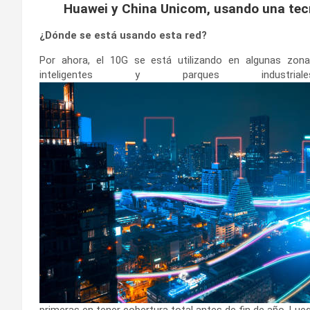
Huawei y China Unicom, usando una tec
¿Dónde se está usando esta red?
Por ahora, el 10G se está utilizando en algunas zonas
inteligentes y parques indus
primeras en tener cobertura total antes de fin de año. Lue