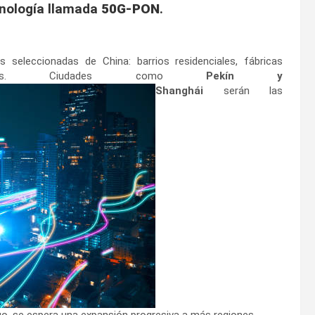
nología llamada
50G-PON
.
 seleccionadas de China: barrios residenciales, fábricas
triales. Ciudades como
Pekín y
Shanghái
serán las
go, se espera una expansión progresiva a más regiones.