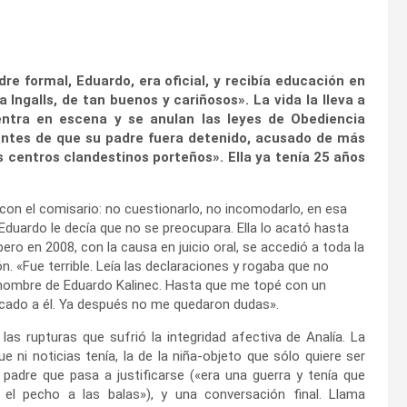
re formal, Eduardo, era oficial, y recibía educación en
 Ingalls, de tan buenos y cariñosos». La vida la lleva a
entra en escena y se anulan las leyes de Obediencia
 antes de que su padre fuera detenido, acusado de más
s centros clandestinos porteños». Ella ya tenía 25 años
con el comisario: no cuestionarlo, no incomodarlo, en esa
duardo le decía que no se preocupara. Ella lo acató hasta
pero en 2008, con la causa en juicio oral, se accedió a toda la
. «Fue terrible. Leía las declaraciones y rogaba que no
 nombre de Eduardo Kalinec. Hasta que me topé con un
cado a él. Ya después no me quedaron dudas».
 las rupturas que sufrió la integridad afectiva de Analía. La
 que ni noticias tenía, la de la niña-objeto que sólo quiere ser
n padre que pasa a justificarse («era una guerra y tenía que
r el pecho a las balas»), y una conversación final. Llama