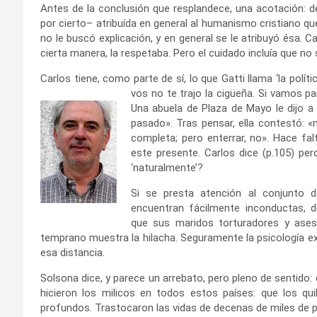
Antes de la conclusión que resplandece, una acotación: de
por cierto– atribuída en general al humanismo cristiano qu
no le buscó explicación, y en general se le atribuyó ésa. Ca
cierta manera, la respetaba. Pero el cuidado incluía que no
Carlos tiene, como parte de sí, lo que Gatti llama ‘la políti
vos
no te trajo la cigüeña. Si vamos p
Una abuela de Plaza de Mayo le dijo a 
pasado». Tras pensar, ella contestó: 
completa; pero enterrar, no». Hace fa
este presente. Carlos dice (p.105) per
‘naturalmente’?
Si se presta atención al conjunto 
encuentran fácilmente inconductas, 
que sus maridos torturadores y asesi
temprano muestra la hilacha. Seguramente la psicología expl
esa distancia.
Solsona dice, y parece un arrebato, pero pleno de sentido: 
hicieron los milicos en todos estos países: que los 
profundos. Trastocaron las vidas de decenas de miles de pe