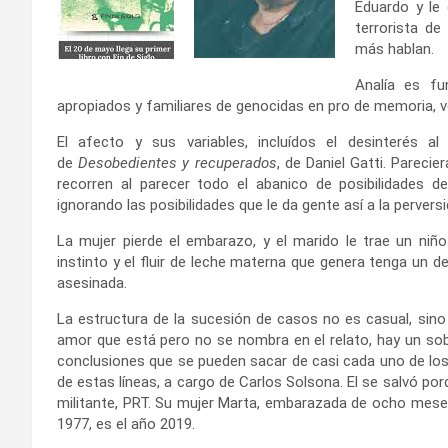
Eduardo y le
terrorista d
más hablan.
Analía es fu
apropiados y familiares de genocidas en pro de memoria, v
El afecto y sus variables, incluídos el desinterés 
de
Desobedientes y recuperados
, de Daniel Gatti. Pareci
recorren al parecer todo el abanico de posibilidades d
ignorando las posibilidades que le da gente así a la perversi
La mujer pierde el embarazo, y el marido le trae un niño
instinto y el fluir de leche materna que genera tenga un
asesinada.
La estructura de la sucesión de casos no es casual, sino
amor que está pero no se nombra en el relato, hay un sobr
conclusiones que se pueden sacar de casi cada uno de los 
de estas líneas, a cargo de Carlos Solsona. El se salvó por
militante, PRT. Su mujer Marta, embarazada de ocho meses,
1977, es el año 2019.