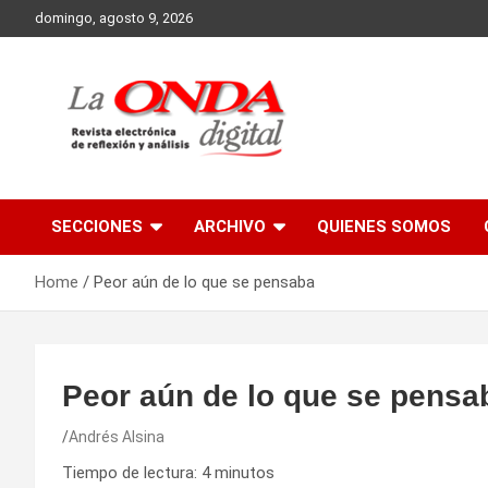
Skip
domingo, agosto 9, 2026
to
content
Revista electronica de reflexion y analisis
SECCIONES
ARCHIVO
QUIENES SOMOS
Home
Peor aún de lo que se pensaba
Peor aún de lo que se pensa
Andrés Alsina
Tiempo de lectura:
4
minutos