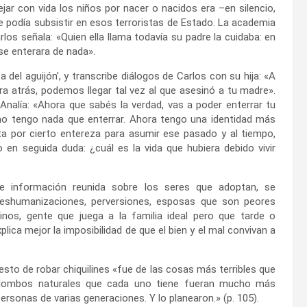
jar con vida los niños por nacer o nacidos era –en silencio,
e podía subsistir en esos terroristas de Estado. La academia
rlos señala: «Quien ella llama todavía su padre la cuidaba: en
 se enterara de nada».
ca del aguijón’, y transcribe diálogos de Carlos con su hija: «A
ara atrás, podemos llegar tal vez al que asesinó a tu madre».
Analía: «Ahora que sabés la verdad, vas a poder enterrar tu
«no tengo nada que enterrar. Ahora tengo una identidad más
lta por cierto entereza para asumir ese pasado y al tiempo,
o en seguida duda: ¿cuál es la vida que hubiera debido vivir
de información reunida sobre los seres que adoptan, se
deshumanizaciones, perversiones, esposas que son peores
nos, gente que juega a la familia ideal pero que tarde o
ica mejor la imposibilidad de que el bien y el mal convivan a
esto de robar chiquilines «fue de las cosas más terribles que
quilombos naturales que cada uno tiene fueran mucho más
rsonas de varias generaciones. Y lo planearon.» (p. 105).