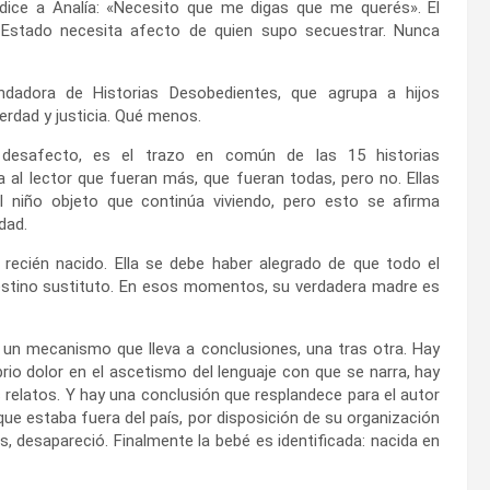
 dice a Analía: «Necesito que me digas que me querés». El
e Estado necesita afecto de quien supo secuestrar. Nunca
ndadora de Historias Desobedientes, que agrupa a hijos
erdad y justicia. Qué menos.
al desafecto, es el trazo en común de las 15 historias
era al lector que fueran más, que fueran todas, pero no. Ellas
el niño objeto que continúa viviendo, pero esto se afirma
dad.
 recién nacido. Ella se debe haber alegrado de que todo el
 destino sustituto. En esos momentos, su verdadera madre es
 un mecanismo que lleva a conclusiones, una tras otra. Hay
io dolor en el ascetismo del lenguaje con que se narra, hay
relatos. Y hay una conclusión que resplandece para el autor
que estaba fuera del país, por disposición de su organización
 desapareció. Finalmente la bebé es identificada: nacida en