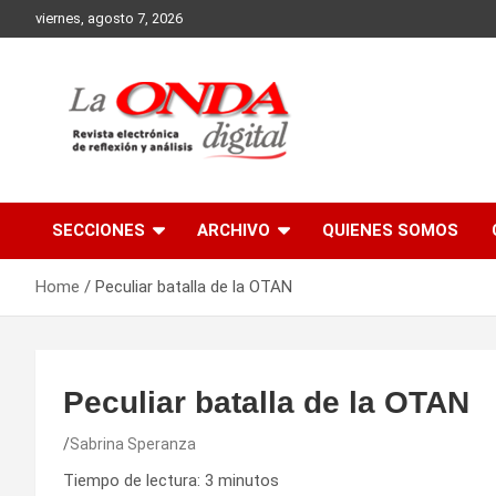
Skip
viernes, agosto 7, 2026
to
content
Revista electronica de reflexion y analisis
SECCIONES
ARCHIVO
QUIENES SOMOS
Home
Peculiar batalla de la OTAN
Peculiar batalla de la OTAN
Sabrina Speranza
Tiempo de lectura:
3
minutos