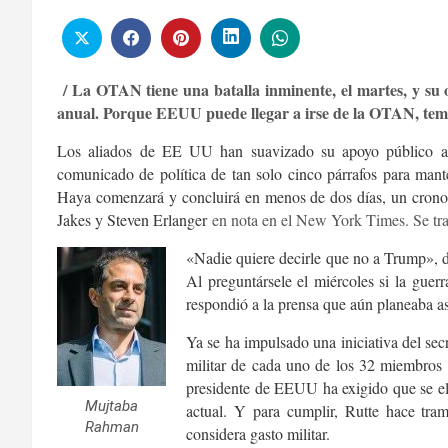
/ La OTAN tiene una batalla inminente, el martes, y su 
anual. Porque EEUU puede llegar a irse de la OTAN, tem
Los aliados de EE UU han suavizado su apoyo público 
comunicado de política de tan solo cinco párrafos para mant
Haya comenzará y concluirá en menos de dos días, un cronog
Jakes y Steven Erlanger
en nota en el New York Times. Se trat
«Nadie quiere decirle que no a Trump», 
Al preguntársele el miércoles si la guerra
respondió a la prensa que aún planeaba asi
Ya se ha impulsado una iniciativa del se
militar de cada uno de los 32 miembros d
presidente de EEUU ha exigido que se ele
Mujtaba
actual. Y para cumplir, Rutte hace tram
Rahman
considera gasto militar.