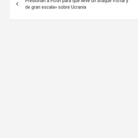
Presionan a Putin para que lleve un ataque «total y
de
de gran escala» sobre Ucrania
entradas