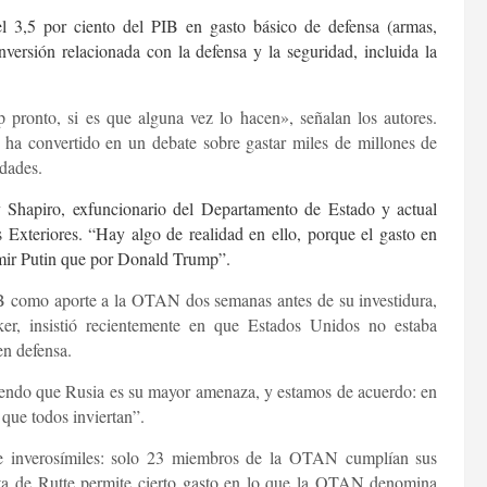
el 3,5 por ciento del PIB en gasto básico de defensa (armas,
versión relacionada con la defensa y la seguridad, incluida la
pronto, si es que alguna vez lo hacen», señalan los autores.
 ha convertido en un debate sobre gastar miles de millones de
idades.
 Shapiro, exfuncionario del Departamento de Estado y actual
 Exteriores. “Hay algo de realidad en ello, porque el gasto en
mir Putin que por Donald Trump”.
PIB como aporte a la OTAN dos semanas antes de su investidura,
, insistió recientemente en que Estados Unidos no estaba
en defensa.
iendo que Rusia es su mayor amenaza, y estamos de acuerdo: en
 que todos inviertan”.
s e inverosímiles: solo 23 miembros de la OTAN cumplían sus
esta de Rutte permite cierto gasto en lo que la OTAN denomina