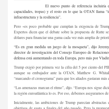
El nuevo punto de referencia incluiría 
capacidades, tropas) y el resto en lo que la OTAN llama “in
infraestructura y la resiliencia”.
Pero «es poco probable que cumplan la exigencia de Trump 
Expertos dicen que el debate sobre la propuesta de Rutte se
dólares para financiar una gama cada vez más amplia de prior
“
Es en gran medida un juego de la mosqueta”, dijo Jeremy
director de investigación del Consejo Europeo de Relaciones
defensa está aumentando en toda Europa, pero más por Vladi
Trump exigió por primera vez la cifra del 5 por ciento del 
aunque su embajador ante la OTAN, Matthew G. Whitaker
“marcando el cronograma” para que los aliados gastaran más 
“Las amenazas marcan el ritmo”, dijo. “Europa nos sigue dic
la región euroatlántica lo es. Por eso, debemos asegurarnos de
Inicialmente, las ambiciones de Trump parecían abstracta
objetivos de gasto a finales del año pasado. Pero la propu