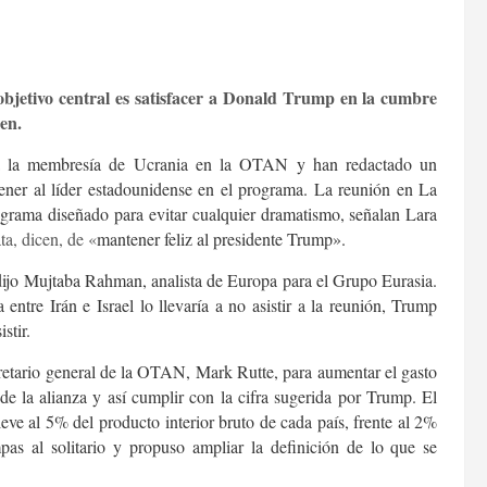
objetivo central es satisfacer a Donald Trump en la cumbre
en.
a la membresía de Ucrania en la OTAN y han redactado un
ener al líder estadounidense en el programa. La reunión en La
rama diseñado para evitar cualquier dramatismo, señalan Lara
a, dicen, de «
mantener feliz al presidente Trump».
dijo Mujtaba Rahman, analista de Europa para el Grupo Eurasia.
 entre Irán e Israel lo llevaría a no asistir a la reunión, Trump
stir.
cretario general de la OTAN, Mark Rutte, para aumentar el gasto
e la alianza y así cumplir con la cifra sugerida por Trump. El
ve al 5% del producto interior bruto de cada país, frente al 2%
pas al solitario y propuso ampliar la definición de lo que se