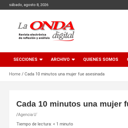
Skip
sábado, agosto 8, 2026
to
content
Revista electronica de reflexion y analisis
SECCIONES
ARCHIVO
QUIENES SOMOS
Home
Cada 10 minutos una mujer fue asesinada
Cada 10 minutos una mujer 
Agencia U´
Tiempo de lectura:
< 1
minuto