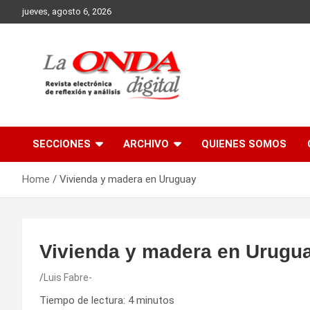
Skip
jueves, agosto 6, 2026
to
content
Revista electronica de reflexion y analisis
SECCIONES
ARCHIVO
QUIENES SOMOS
Home
Vivienda y madera en Uruguay
Vivienda y madera en Urugu
Luis Fabre-
Tiempo de lectura:
4
minutos