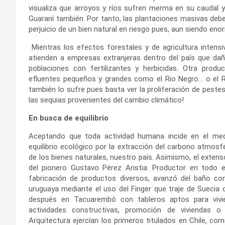
visualiza que arroyos y ríos sufren merma en su caudal y 
Guaraní también. Por tanto, las plantaciones masivas debe
perjuicio de un bien natural en riesgo pues, aun siendo e
Mientras los efectos forestales y de agricultura intensi
atienden a empresas extranjeras dentro del país que dañ
poblaciones con fertilizantes y herbicidas. Otra produ
efluentes pequeños y grandes como el Rio Negro… o el Ri
también lo sufre pues basta ver la proliferación de peste
las sequias provenientes del cambio climático!
En busca de equilibrio
Aceptando que toda actividad humana incide en el medi
equilibrio ecológico por la extracción del carbono atmosfé
de los bienes naturales, nuestro país. Asimismo, el extenso
del pionero Gustavo Pérez Aristia. Productor en todo e
fabricación de productos diversos, avanzó del baño co
uruguaya mediante el uso del Finger que traje de Suecia 
después en Tacuarembó con tableros aptos para vivie
actividades constructivas, promoción de viviendas o
Arquitectura ejercían los primeros titulados en Chile, co