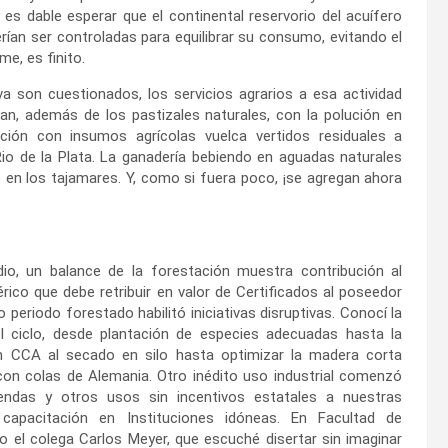
es dable esperar que el continental reservorio del acuífero
rían ser controladas para equilibrar su consumo, evitando el
norme, es finito.
va son cuestionados, los servicios agrarios a esa actividad
an, además de los pastizales naturales, con la polución en
cción con insumos agrícolas vuelca vertidos residuales a
o de la Plata. La ganadería bebiendo en aguadas naturales
s en los tajamares. Y, como si fuera poco, ¡se agregan ahora
o, un balance de la forestación muestra contribución al
rico que debe retribuir en valor de Certificados al poseedor
 periodo forestado habilitó iniciativas disruptivas. Conocí la
l ciclo, desde plantación de especies adecuadas hasta la
n CCA al secado en silo hasta optimizar la madera corta
con colas de Alemania. Otro inédito uso industrial comenzó
ndas y otros usos sin incentivos estatales a nuestras
 capacitación en Instituciones idóneas. En Facultad de
mo el colega Carlos Meyer, que escuché disertar sin imaginar