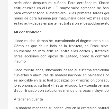
sería años después mi cuñado. Para certificar mi Siste
estructurales en el Latu. El mayor valor agregado se foca
para exportar todo al extranjero. Si las primeras tareas ge
mano de obra humana por maquinaria cada vez más específi
estas actividades en parte neutralizaron el despoblamien
Mi contribución
Hace mucho tiempo he cuestionado el dogmatismo cultural
Cómo es que de un lado de la frontera, en Brasil sirve
enumeraré en otro artículo, entre ellas cortes y tratami
otras acciones con apoyo del Estado, como la contrata
insumo.
Hace treinta años, innovando desde el sistema tradiciona
cubiertas y aberturas de madera nacional en balnearios o
es aplicable en la actual globalización y migración cons
lo económico, cultural y hasta religioso. La vivienda perm
discontinuado con soluciones menos onerosas incluyendo
A tener en cuenta
La madera mantiene su origen vivo en la expresión natur