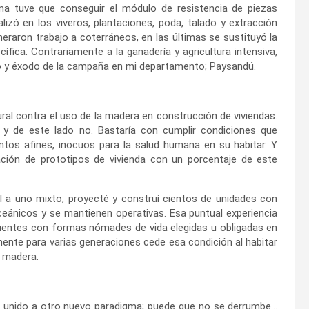
ma tuve que conseguir el módulo de resistencia de piezas
lizó en los viveros, plantaciones, poda, talado y extracción
neraron trabajo a coterráneos, en las últimas se sustituyó la
ca. Contrariamente a la ganadería y agricultura intensiva,
to y éxodo de la campaña en mi departamento; Paysandú.
 contra el uso de la madera en construcción de viviendas.
 y de este lado no. Bastaría con cumplir condiciones que
entos afines, inocuos para la salud humana en su habitar. Y
ción de prototipos de vivienda con un porcentaje de este
l a uno mixto, proyecté y construí cientos de unidades con
ceánicos y se mantienen operativas. Esa puntual experiencia
ecuentes con formas nómades de vida elegidas u obligadas en
anente para varias generaciones cede esa condición al habitar
 madera.
al unido a otro nuevo paradigma; puede que no se derrumbe…