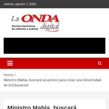
Skip
viernes, agosto 7, 2026
to
content
Revista electronica de reflexion y analisis
Home
Ministro Mahía, buscará acuerdos para crear una Universidad
de la Educación
Ministro Mahía, buscará