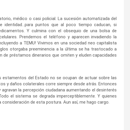
atorio, médico o casi policial. La sucesión automatizada del
de identidad…para puntos que al poco tiempo caducan, si
edicamentos. Y culmina con el obsequio de una bolsa de
celulares. Prendemos el teléfono y aparecen invadiendo la
incluyendo a TEMU! Vivimos en una sociedad neo capitalista
iglos otorgaba preeminencia a la última se ha trastocado a
ión de préstamos dinerarios que omiten y eluden capacidades
os estamentos del Estado no se ocupan de actuar sobre las
ctos y daños colaterales corre siempre desde atrás. Entonces
n y agravan la percepción ciudadana aumentando el desinterés
. Todo el sistema se degrada imperceptiblemente. Y quienes
consideración de esta postura. Aun así, me hago cargo.