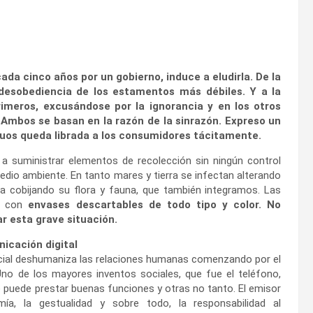
da cinco años por un gobierno, induce a eludirla. De la
 desobediencia de los estamentos más débiles. Y a la
rimeros, excusándose por la ignorancia y en los otros
Ambos se basan en la razón de la sinrazón. Expreso un
iduos queda librada a los consumidores tácitamente.
 a suministrar elementos de recolección
sin ningún control
edio ambiente. En tanto mares y tierra se infectan alterando
ta cobijando su flora y fauna, que también integramos. Las
an con
envases descartables de todo tipo y color. No
r esta grave situación.
nicación digital
ificial deshumaniza las relaciones humanas comenzando por el
Uno de los mayores inventos sociales, que fue el teléfono,
ue puede prestar buenas funciones y otras no tanto. El emisor
, la gestualidad y sobre todo, la responsabilidad al