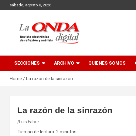
Skip
sábado, agosto 8, 2026
to
content
Revista electronica de reflexion y analisis
SECCIONES
ARCHIVO
QUIENES SOMOS
Home
La razón de la sinrazón
La razón de la sinrazón
Luis Fabre-
Tiempo de lectura:
2
minutos